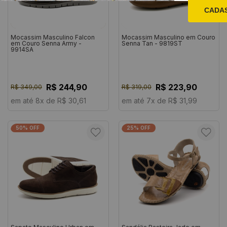
CADA
Mocassim Masculino Falcon
Mocassim Masculino em Couro
em Couro Senna Army -
Senna Tan - 9819ST
9914SA
R$ 244,90
R$ 223,90
R$ 349,00
R$ 319,00
em até 8x de R$ 30,61
em até 7x de R$ 31,99
50% OFF
25% OFF