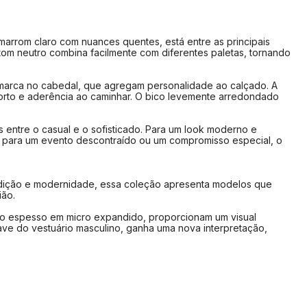
o
Comprimento
Largura
27,0 cm
8,9 cm
marrom claro com nuances quentes, está entre as principais
27,4 cm
9,1 cm
tom neutro combina facilmente com diferentes paletas, tornando
27,8 cm
9,3 cm
28,2 cm
9,5 cm
marca no cabedal, que agregam personalidade ao calçado. A
nforto e aderência ao caminhar. O bico levemente arredondado
28,6 cm
9,7 cm
30,0 cm
9,9 cm
 entre o casual e o sofisticado. Para um look moderno e
ja para um evento descontraído ou um compromisso especial, o
30,4 cm
10,1 cm
30,8 cm
10,3 cm
tradição e modernidade, essa coleção apresenta modelos que
ião.
lize seu pé em uma folha de papel
ado espesso em micro expandido, proporcionam um visual
m risco a partir do seu calcanhar
ave do vestuário masculino, ganha uma nova interpretação,
 o risco na frente do dedão
 a medida na largura do pé
 medida do comprimento das linhas
que na tabela qual a numeração indicada