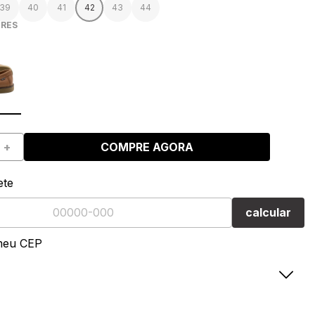
39
40
41
42
43
44
RES
+
COMPRE AGORA
ete
calcular
meu CEP
Mocassim Falcon