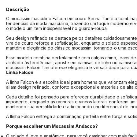
Descrição
O mocassim masculino Falcon em couro Senna Tan é a combinação 
tendências da moda masculina, trazendo um toque moderno e vers
o modelo um item indispensável no guarda-roupa.
Seu design refinado se destaca pelos detalhes cuidadosamente
vira de couro reforça a sofisticação, enquanto o solado espess
mantém a elegância do clássico mocassim, tornando-o uma esco
Esse modelo combina perfeitamente com calças chino, jeans de 
alinhado às tendências, aposte em camisas de linho ou camiset
mocassim Falcon Tan oferece elegância e versatilidade para qu
Linha Falcon
A linha Falcon é a escolha ideal para homens que valorizam el
aliam design refinado, conforto excepcional e materiais de alt
Cada detalhe foi pensado para oferecer durabilidade e sofisti
imponente, enquanto as ranhuras e vincos laterais conferem um
mantendo sua versatilidade e adicionando um diferencial de ino
A llinha Falcon entrega a combinação perfeita entre força e sof
Porque escolher um Mocassim Andacco?
O solado é leve e anatômico, para você caminhar com mais fac