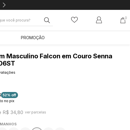
0
PROMOÇÃO
da Andacco e
des, promoções
clusivo
para sua
m Masculino Falcon em Couro Senna
a compra
906ST
valiações
8
52% off
o no pix
e R$ 34,80
ver parcelas
STRAR
AMANHOS