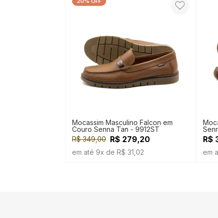
20% OFF
Mocassim Masculino Falcon em
Moca
Couro Senna Tan - 9912ST
Senn
R$ 279,20
R$ 
R$ 349,00
em até 9x de R$ 31,02
em a