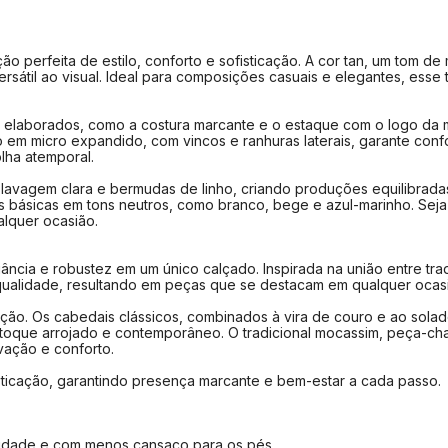
Numeraçã
37
perfeita de estilo, conforto e sofisticação. A cor tan, um tom de 
38
átil ao visual. Ideal para composições casuais e elegantes, esse 
39
40
 elaborados, como a costura marcante e o estaque com o logo da 
o em micro expandido, com vincos e ranhuras laterais, garante co
41
lha atemporal.
42
lavagem clara e bermudas de linho, criando produções equilibradas
as básicas em tons neutros, como branco, bege e azul-marinho. Se
43
alquer ocasião.
44
egância e robustez em um único calçado. Inspirada na união entre 
Como medir?
a qualidade, resultando em peças que se destacam em qualquer ocas
Centra
cação. Os cabedais clássicos, combinados à vira de couro e ao sol
Faça u
 toque arrojado e contemporâneo. O tradicional mocassim, peça-ch
Repita
vação e conforto.
Repita
isticação, garantindo presença marcante e bem-estar a cada passo.
Tire a
Verifi
ilidade e com menos cansaço para os pés.