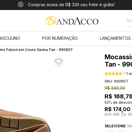
10% OFF com o cupom: PRIMEIROANDACCO
Compras acima de R$ 339 seu frete é grátis!
Pague em até 10x sem juros
ASCULINO
POR NUMERAÇÃO
LANÇAMENTOS
Faça parte 
receba novida
no Falcon em Couro Senna Tan - 9906ST
e um cupom ex
Mocassi
primeir
Tan - 9
1 a
(1)
SKU: 9906ST
R$ 349,00
R$ 168,7
52% de descont
R$ 174,00
em até 5x d
CADA
SELECIONE
T