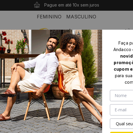
10% OFF com o cupom: PRIMEIROANDACCO
Compras acima de R$ 339 seu frete é grátis!
Pague em até 10x sem juros
FEMININO
MASCULINO
0
Faça p
Home
Masculino
Mocassim Masculino
Andacco
Mocassim Masculino Aticus em Couro Senna Coffee - 9785SC
novid
promoçõ
cupom e
para sua
com