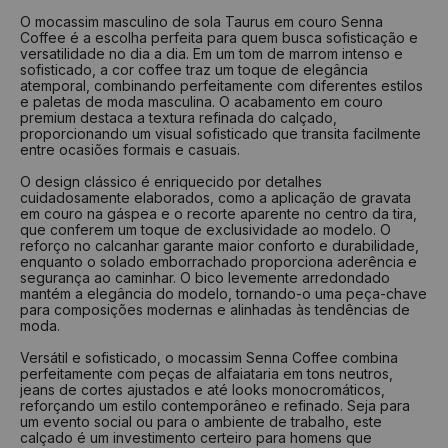
Nº
Tamanho
Nº
Tamanho
O mocassim masculino de sola Taurus em couro Senna
Coffee é a escolha perfeita para quem busca sofisticação e
33
22 cm
37
24,6 cm
versatilidade no dia a dia. Em um tom de marrom intenso e
34
22,7 cm
38
25,4 cm
sofisticado, a cor coffee traz um toque de elegância
atemporal, combinando perfeitamente com diferentes estilos
35
23,4 cm
39
26 cm
e paletas de moda masculina. O acabamento em couro
premium destaca a textura refinada do calçado,
36
24 cm
40
26,7 cm
proporcionando um visual sofisticado que transita facilmente
entre ocasiões formais e casuais.
37
24,6 cm
41
27,4 cm
O design clássico é enriquecido por detalhes
38
25,4 cm
42
28 cm
cuidadosamente elaborados, como a aplicação de gravata
39
26 cm
43
28,7 cm
em couro na gáspea e o recorte aparente no centro da tira,
que conferem um toque de exclusividade ao modelo. O
40
26,7 cm
44
29,4 cm
reforço no calcanhar garante maior conforto e durabilidade,
enquanto o solado emborrachado proporciona aderência e
segurança ao caminhar. O bico levemente arredondado
Como medir?
mantém a elegância do modelo, tornando-o uma peça-chave
para composições modernas e alinhadas às tendências de
Centralize seu pé em uma folha de papel
moda.
Faça um risco a partir do seu calcanhar
Repita o risco na frente do dedão
Versátil e sofisticado, o mocassim Senna Coffee combina
Tire a medida do comprimento das linhas
perfeitamente com peças de alfaiataria em tons neutros,
Verifique na tabela qual a numeração indicada
jeans de cortes ajustados e até looks monocromáticos,
reforçando um estilo contemporâneo e refinado. Seja para
um evento social ou para o ambiente de trabalho, este
calçado é um investimento certeiro para homens que