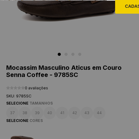
CADA
Mocassim Masculino Aticus em Couro
Senna Coffee - 9785SC
0 avaliações
SKU: 9785SC
SELECIONE
TAMANHOS
37
38
39
40
41
42
43
44
SELECIONE
CORES