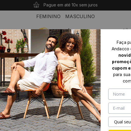
10% OFF com o cupom: PRIMEIROANDACCO
Compras acima de R$ 339 seu frete é grátis!
Pague em até 10x sem juros
FEMININO
MASCULINO
0
Faça p
Home
Masculino
Sapato Masculino
Andacco
Sapato Masculino Orion em Couro Vertigo Tabaco - 9791VT
novid
promoçõ
cupom e
para sua
com