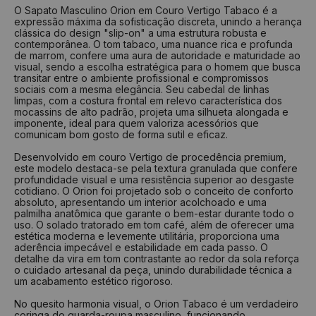
Nº
Tamanho
Nº
Tamanho
O Sapato Masculino Orion em Couro Vertigo Tabaco é a
expressão máxima da sofisticação discreta, unindo a herança
33
22 cm
37
24,6 cm
clássica do design "slip-on" a uma estrutura robusta e
34
22,7 cm
38
25,4 cm
contemporânea. O tom tabaco, uma nuance rica e profunda
de marrom, confere uma aura de autoridade e maturidade ao
35
23,4 cm
39
26 cm
visual, sendo a escolha estratégica para o homem que busca
transitar entre o ambiente profissional e compromissos
36
24 cm
40
26,7 cm
sociais com a mesma elegância. Seu cabedal de linhas
limpas, com a costura frontal em relevo característica dos
37
24,6 cm
41
27,4 cm
mocassins de alto padrão, projeta uma silhueta alongada e
imponente, ideal para quem valoriza acessórios que
38
25,4 cm
42
28 cm
comunicam bom gosto de forma sutil e eficaz.
39
26 cm
43
28,7 cm
Desenvolvido em couro Vertigo de procedência premium,
40
26,7 cm
44
29,4 cm
este modelo destaca-se pela textura granulada que confere
profundidade visual e uma resistência superior ao desgaste
cotidiano. O Orion foi projetado sob o conceito de conforto
Como medir?
absoluto, apresentando um interior acolchoado e uma
palmilha anatômica que garante o bem-estar durante todo o
Centralize seu pé em uma folha de papel
uso. O solado tratorado em tom café, além de oferecer uma
Faça um risco a partir do seu calcanhar
estética moderna e levemente utilitária, proporciona uma
Repita o risco na frente do dedão
aderência impecável e estabilidade em cada passo. O
Tire a medida do comprimento das linhas
detalhe da vira em tom contrastante ao redor da sola reforça
Verifique na tabela qual a numeração indicada
o cuidado artesanal da peça, unindo durabilidade técnica a
um acabamento estético rigoroso.
No quesito harmonia visual, o Orion Tabaco é um verdadeiro
coringa do guarda-roupa masculino, funcionando