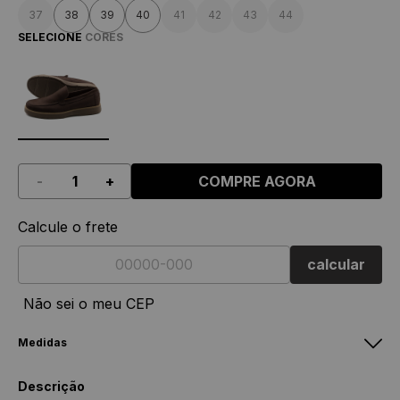
37
38
39
40
41
42
43
44
SELECIONE
CORES
-
+
COMPRE AGORA
Calcule o frete
calcular
Não sei o meu CEP
Medidas
Feminino
Masculino
Descrição