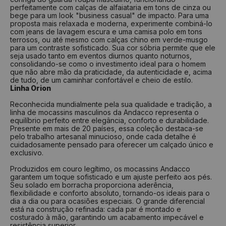
perfeitamente com calças de alfaiataria em tons de cinza ou
bege para um look "business casual" de impacto. Para uma
proposta mais relaxada e moderna, experimente combiná-lo
com jeans de lavagem escura e uma camisa polo em tons
terrosos, ou até mesmo com calças chino em verde-musgo
para um contraste sofisticado. Sua cor sóbria permite que ele
seja usado tanto em eventos diurnos quanto noturnos,
consolidando-se como o investimento ideal para o homem
que não abre mão da praticidade, da autenticidade e, acima
de tudo, de um caminhar confortável e cheio de estilo.
Linha Orion
Reconhecida mundialmente pela sua qualidade e tradição, a
linha de mocassins masculinos da Andacco representa o
equilíbrio perfeito entre elegância, conforto e durabilidade.
Presente em mais de 20 países, essa coleção destaca-se
pelo trabalho artesanal minucioso, onde cada detalhe é
cuidadosamente pensado para oferecer um calçado único e
exclusivo.
Produzidos em couro legítimo, os mocassins Andacco
garantem um toque sofisticado e um ajuste perfeito aos pés.
Seu solado em borracha proporciona aderência,
flexibilidade e conforto absoluto, tornando-os ideais para o
dia a dia ou para ocasiões especiais. O grande diferencial
está na construção refinada: cada par é montado e
costurado à mão, garantindo um acabamento impecável e
resistência superior.