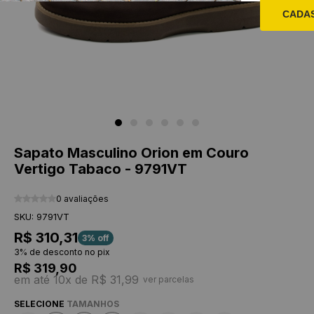
CADA
Sapato Masculino Orion em Couro
Vertigo Tabaco - 9791VT
0 avaliações
SKU: 9791VT
R$ 310,31
3% off
3% de desconto no pix
R$ 319,90
em até 10x de R$ 31,99
ver parcelas
SELECIONE
TAMANHOS