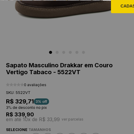
CADA
Sapato Masculino Drakkar em Couro
Vertigo Tabaco - 5522VT
0 avaliações
SKU: 5522VT
R$ 329,71
3% off
3% de desconto no pix
R$ 339,90
em até 10x de R$ 33,99
ver parcelas
SELECIONE
TAMANHOS