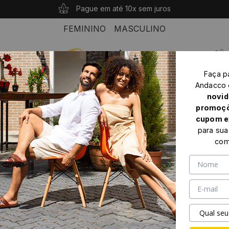
10% OFF com o cupom: PRIMEIROANDACCO
Compras acima de R$ 339 seu frete é grátis!
Pague em até 10x sem juros
FEMININO
MASCULINO
0
Faça p
Home
Masculino
Sapato Masculino
Andacco
Sapato Masculino Drakkar em Couro Vertigo Tabaco - 5522VT
novid
promoçõ
cupom e
para sua
com