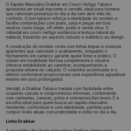
Nº
Tamanho
Nº
Tamanho
O Sapato Masculino Drakkar em Couro Vertigo Tabaco
apresenta um visual marcante e versátil, ideal para homens
33
22 cm
37
24,6 cm
que valorizam presença no dia a dia sem abrir mão do
34
22,7 cm
38
25,4 cm
conforto. O tom tabaco reforça a identidade do modelo e
facilita combinações com jeans, sarja e peças em tons
35
23,4 cm
39
26 cm
neutros como bege, off-white, preto e verde oliva. O
cabedal em couro vertigo evidencia a textura natural do
36
24 cm
40
26,7 cm
material, trazendo um aspecto robusto e autêntico ao design.
37
24,6 cm
41
27,4 cm
A construção do modelo conta com linhas limpas e costuras
aparentes que valorizam o acabamento, enquanto o
38
25,4 cm
42
28 cm
fechamento em cadarço garante ajuste firme e prático. O
39
26 cm
43
28,7 cm
solado em tonalidade terrosa complementa o visual e
oferece estabilidade ao caminhar, acompanhando a
40
26,7 cm
44
29,4 cm
proposta urbana do calçado. O colarinho acolchoado e o
interior confortável proporcionam uma experiência agradável
mesmo em usos prolongados.
Como medir?
Versátil, o Drakkar Tabaco transita com facilidade entre
Centralize seu pé em uma folha de papel
ocasiões casuais e compromissos informais, combinando
Faça um risco a partir do seu calcanhar
com camisetas, camisas, polos e sobreposições leves. É a
Repita o risco na frente do dedão
escolha ideal para quem busca um sapato masculino
Tire a medida do comprimento das linhas
resistente, confortável e com identidade, perfeito para
Verifique na tabela qual a numeração indicada
compor looks atuais com praticidade e estilo no dia a dia.
Linha Drakkar
A nova linha de sapato masculinos Drakkar chega para