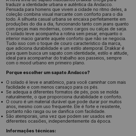
traduzir a identidade urbana e autêntica da Andacco.
Pensada para homens que vivem a cidade no ritmo deles, a
coleção combina visual marcante com conforto para o dia
todo. A silhueta casual urbana se encaixa perfeitamente em
produções do dia a dia, funcionando tanto com jeans quanto
com peças mais modernas, como cargos ou calças de sarja.
O solado leve acompanha a rotina sem pesar, enquanto o
interior macio garante aquele conforto que não se negocia.
Tudo isso com o toque de couro característico da marca,
que adiciona durabilidade e um estilo atemporal. Drakkar é
para quem busca um sapato com identidade, estilo e atitude,
ideal para acompanhar do trabalho aos passeios, sempre
com o mood urbano em primeiro plano.
Porque escolher um sapato Andacco?
O solado é leve e anatômico, para você caminhar com mais
facilidade e com menos cansaço para os pés.
Se adequa a diferentes formatos de pés, pois se molda
naturalmente, o que proporciona durabilidade e conforto.
O couro é um material durável que pode durar por muitos
anos, mesmo com uso frequente. Ele é forte e resistente,
portanto não rasga ou se danifica com facilidade.
São atemporais, uma vez que podem ser usados em
diferentes ocasiões, independentemente da época.
Informações técnicas: