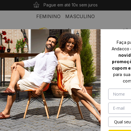
10% OFF com o cupom: PRIMEIROANDACCO
Compras acima de R$ 339 seu frete é grátis!
Pague em até 10x sem juros
FEMININO
MASCULINO
0
Faça p
Home
Feminino
Sapato feminino
Andacco
Sapato Feminino Loafer em Couro Alfa Camel - 3900AC
novid
promoçõ
cupom e
para sua
com