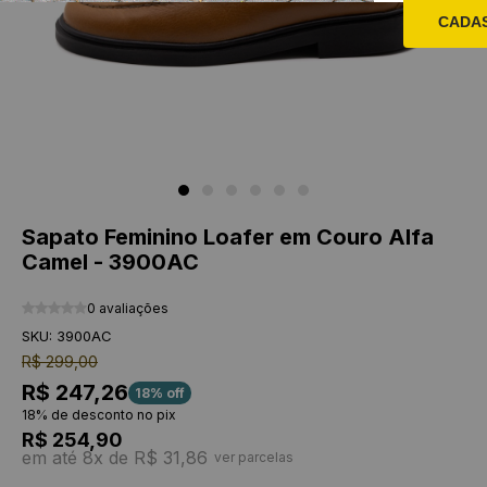
CADA
Sapato Feminino Loafer em Couro Alfa
Camel - 3900AC
0 avaliações
SKU: 3900AC
R$ 299,00
R$ 247,26
18% off
18% de desconto no pix
R$ 254,90
em até 8x de R$ 31,86
ver parcelas