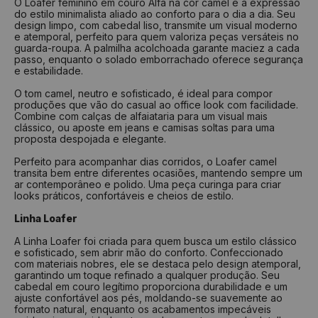
O Loafer feminino em couro Alfa na cor camel é a expressão
do estilo minimalista aliado ao conforto para o dia a dia. Seu
design limpo, com cabedal liso, transmite um visual moderno
e atemporal, perfeito para quem valoriza peças versáteis no
guarda-roupa. A palmilha acolchoada garante maciez a cada
passo, enquanto o solado emborrachado oferece segurança
e estabilidade.
O tom camel, neutro e sofisticado, é ideal para compor
produções que vão do casual ao office look com facilidade.
Combine com calças de alfaiataria para um visual mais
clássico, ou aposte em jeans e camisas soltas para uma
proposta despojada e elegante.
Perfeito para acompanhar dias corridos, o Loafer camel
transita bem entre diferentes ocasiões, mantendo sempre um
ar contemporâneo e polido. Uma peça curinga para criar
looks práticos, confortáveis e cheios de estilo.
Linha Loafer
A Linha Loafer foi criada para quem busca um estilo clássico
e sofisticado, sem abrir mão do conforto. Confeccionado
com materiais nobres, ele se destaca pelo design atemporal,
garantindo um toque refinado a qualquer produção. Seu
cabedal em couro legítimo proporciona durabilidade e um
ajuste confortável aos pés, moldando-se suavemente ao
formato natural, enquanto os acabamentos impecáveis