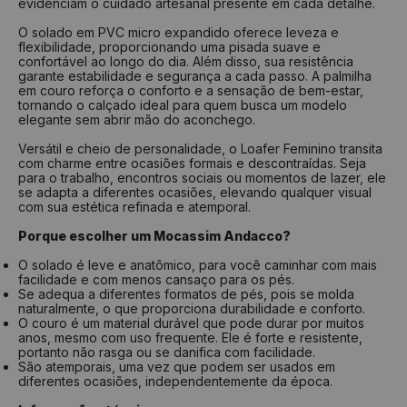
evidenciam o cuidado artesanal presente em cada detalhe.
O solado em PVC micro expandido oferece leveza e
flexibilidade, proporcionando uma pisada suave e
confortável ao longo do dia. Além disso, sua resistência
garante estabilidade e segurança a cada passo. A palmilha
em couro reforça o conforto e a sensação de bem-estar,
tornando o calçado ideal para quem busca um modelo
elegante sem abrir mão do aconchego.
Versátil e cheio de personalidade, o Loafer Feminino transita
com charme entre ocasiões formais e descontraídas. Seja
para o trabalho, encontros sociais ou momentos de lazer, ele
se adapta a diferentes ocasiões, elevando qualquer visual
com sua estética refinada e atemporal.
Porque escolher um Mocassim Andacco?
O solado é leve e anatômico, para você caminhar com mais
facilidade e com menos cansaço para os pés.
Se adequa a diferentes formatos de pés, pois se molda
naturalmente, o que proporciona durabilidade e conforto.
O couro é um material durável que pode durar por muitos
anos, mesmo com uso frequente. Ele é forte e resistente,
portanto não rasga ou se danifica com facilidade.
São atemporais, uma vez que podem ser usados em
diferentes ocasiões, independentemente da época.