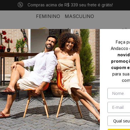
10% OFF com o cupom: PRIMEIROANDACCO
Compras acima de R$ 339 seu frete é grátis!
Pague em até 10x sem juros
FEMININO
MASCULINO
0
Faça p
Home
Feminino
Sandália salto
Andacco
Sandália Salto Clarita em Couro Crush Tabaco- 16122CT
novid
promoçõ
cupom e
para sua
com