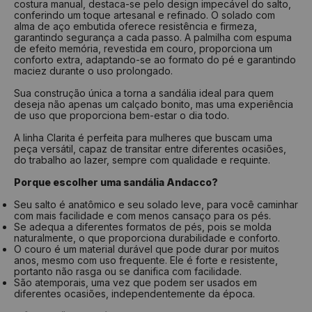
costura manual, destaca-se pelo design impecável do salto,
conferindo um toque artesanal e refinado. O solado com
alma de aço embutida oferece resistência e firmeza,
garantindo segurança a cada passo. A palmilha com espuma
de efeito memória, revestida em couro, proporciona um
conforto extra, adaptando-se ao formato do pé e garantindo
maciez durante o uso prolongado.
Sua construção única a torna a sandália ideal para quem
deseja não apenas um calçado bonito, mas uma experiência
de uso que proporciona bem-estar o dia todo.
A linha Clarita é perfeita para mulheres que buscam uma
peça versátil, capaz de transitar entre diferentes ocasiões,
do trabalho ao lazer, sempre com qualidade e requinte.
Porque escolher uma sandália Andacco?
Seu salto é anatômico e seu solado leve, para você caminhar
com mais facilidade e com menos cansaço para os pés.
Se adequa a diferentes formatos de pés, pois se molda
naturalmente, o que proporciona durabilidade e conforto.
O couro é um material durável que pode durar por muitos
anos, mesmo com uso frequente. Ele é forte e resistente,
portanto não rasga ou se danifica com facilidade.
São atemporais, uma vez que podem ser usados em
diferentes ocasiões, independentemente da época.