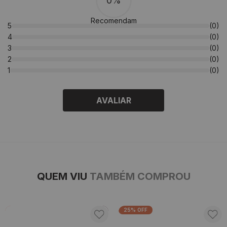
0%
Recomendam
5
(0)
4
(0)
3
(0)
2
(0)
1
(0)
AVALIAR
QUEM VIU
TAMBÉM COMPROU
25% OFF