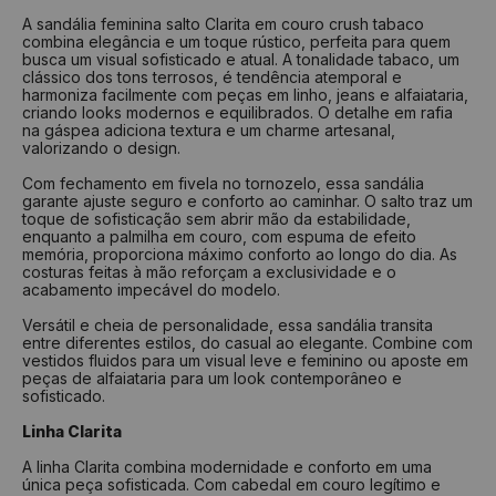
Numeração
Comprimento
Largura
A sandália feminina salto Clarita em couro crush tabaco
combina elegância e um toque rústico, perfeita para quem
33
22,7 cm
8,2 cm
busca um visual sofisticado e atual. A tonalidade tabaco, um
34
23,1 cm
8,4 cm
clássico dos tons terrosos, é tendência atemporal e
harmoniza facilmente com peças em linho, jeans e alfaiataria,
35
23,7 cm
8,6 cm
criando looks modernos e equilibrados. O detalhe em rafia
na gáspea adiciona textura e um charme artesanal,
36
24,3 cm
8,8 cm
valorizando o design.
37
25,1 cm
9,0 cm
Com fechamento em fivela no tornozelo, essa sandália
garante ajuste seguro e conforto ao caminhar. O salto traz um
38
25,7 cm
9,2 cm
toque de sofisticação sem abrir mão da estabilidade,
39
26,5 cm
9,4 cm
enquanto a palmilha em couro, com espuma de efeito
memória, proporciona máximo conforto ao longo do dia. As
40
27,1 cm
9,6 cm
costuras feitas à mão reforçam a exclusividade e o
acabamento impecável do modelo.
Como medir?
Versátil e cheia de personalidade, essa sandália transita
entre diferentes estilos, do casual ao elegante. Combine com
Centralize seu pé em uma folha de papel
vestidos fluidos para um visual leve e feminino ou aposte em
Faça um risco a partir do seu calcanhar
peças de alfaiataria para um look contemporâneo e
Repita o risco na frente do dedão
sofisticado.
Repita a medida na largura do pé
Tire a medida do comprimento das linhas
Linha Clarita
Verifique na tabela qual a numeração indicada
A linha Clarita combina modernidade e conforto em uma
única peça sofisticada. Com cabedal em couro legítimo e