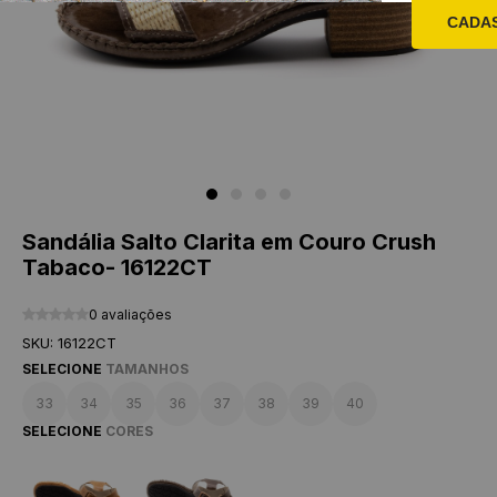
CADA
Sandália Salto Clarita em Couro Crush
Tabaco- 16122CT
0 avaliações
SKU: 16122CT
SELECIONE
TAMANHOS
33
34
35
36
37
38
39
40
SELECIONE
CORES