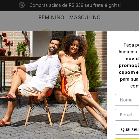
10% OFF com o cupom: PRIMEIROANDACCO
Compras acima de R$ 339 seu frete é grátis!
Pague em até 10x sem juros
FEMININO
MASCULINO
0
Faça p
Home
Feminino
Rasteiras
Andacco
Sandália Rasteira Jade em Couro Crush Rust - 12392CR
novid
promoçõ
cupom e
para sua
com