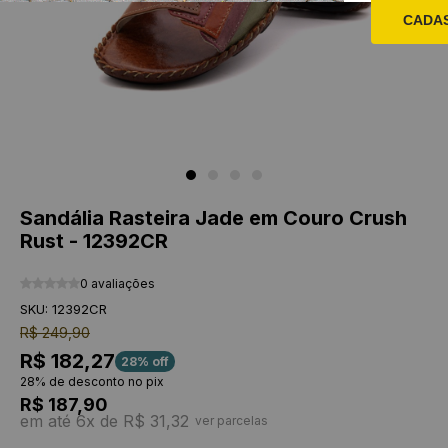
CADA
Sandália Rasteira Jade em Couro Crush
Rust - 12392CR
0 avaliações
SKU: 12392CR
R$ 249,90
R$ 182,27
28% off
28% de desconto no pix
R$ 187,90
em até 6x de R$ 31,32
ver parcelas