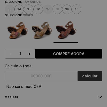
SELECIONE
TAMANHOS
33
34
35
36
37
38
39
40
SELECIONE
CORES
-
+
COMPRE AGORA
Calcule o frete
calcular
Não sei o meu CEP
Medidas
Sandália Jade