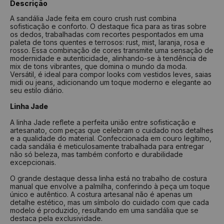
Descrição
Numeração
Comprimento
Largura
A sandália Jade feita em couro crush rust combina
sofisticação e conforto. O destaque fica para as tiras sobre
33
22,0 cm
7,7 cm
os dedos, trabalhadas com recortes pespontados em uma
34
22,6 cm
7,8 cm
paleta de tons quentes e terrosos: rust, mist, laranja, rosa e
rosso. Essa combinação de cores transmite uma sensação de
35
23,2 cm
7,9 cm
modernidade e autenticidade, alinhando-se à tendência de
mix de tons vibrantes, que domina o mundo da moda.
36
23,6 cm
8,0 cm
Versátil, é ideal para compor looks com vestidos leves, saias
midi ou jeans, adicionando um toque moderno e elegante ao
37
24,6 cm
8,1 cm
seu estilo diário.
38
25,0 cm
8,2 cm
Linha Jade
39
26,0 cm
8,3 cm
A linha Jade reflete a perfeita união entre sofisticação e
40
26,6 cm
8,4 cm
artesanato, com peças que celebram o cuidado nos detalhes
e a qualidade do material. Confeccionada em couro legítimo,
cada sandália é meticulosamente trabalhada para entregar
Como medir?
não só beleza, mas também conforto e durabilidade
excepcionais.
Centralize seu pé em uma folha de papel
Faça um risco a partir do seu calcanhar
O grande destaque dessa linha está no trabalho de costura
Repita o risco na frente do dedão
manual que envolve a palmilha, conferindo à peça um toque
Repita a medida na largura do pé
único e autêntico. A costura artesanal não é apenas um
Tire a medida do comprimento das linhas
detalhe estético, mas um símbolo do cuidado com que cada
Verifique na tabela qual a numeração indicada
modelo é produzido, resultando em uma sandália que se
destaca pela exclusividade.