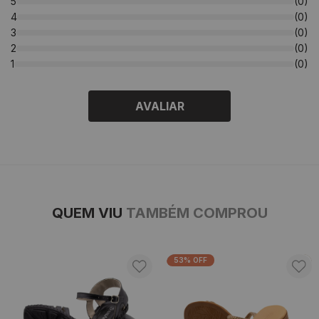
5
(0)
4
(0)
3
(0)
2
(0)
1
(0)
AVALIAR
QUEM VIU
TAMBÉM COMPROU
53% OFF