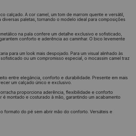
2,7 cm
38
25,4 cm
3,4 cm
39
26 cm
 calçado. A cor camel, um tom de marrom quente e versátil,
 a diversas paletas, tornando o modelo ideal para composições
4 cm
40
26,7 cm
4,6 cm
41
27,4 cm
etálico na pala confere um detalhe exclusivo e sofisticado,
, garantem conforto e aderência ao caminhar. O bico levemente
5,4 cm
42
28 cm
6 cm
43
28,7 cm
aria para um look mais despojado. Para um visual alinhado às
6,7 cm
44
29,4 cm
l sofisticado ou um compromisso especial, o mocassim camel traz
ito entre elegância, conforto e durabilidade. Presente em mais
lize seu pé em uma folha de papel
ecer um calçado único e exclusivo.
m risco a partir do seu calcanhar
 o risco na frente do dedão
rracha proporciona aderência, flexibilidade e conforto
 medida do comprimento das linhas
a par é montado e costurado à mão, garantindo um acabamento
que na tabela qual a numeração indicada
o formato do pé sem abrir mão do conforto. Versáteis e