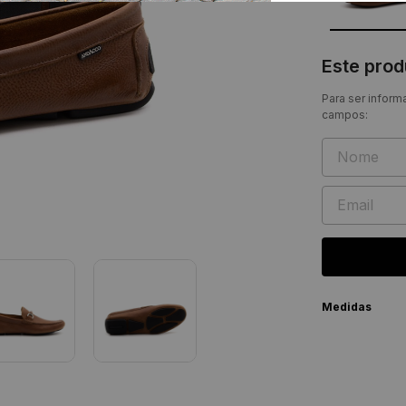
Este pro
Para ser inform
campos:
Medidas
Nº
T
33
2