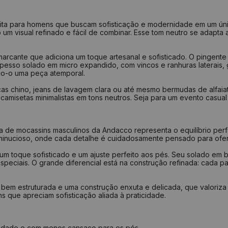
34
2
35
2
ta para homens que buscam sofisticação e modernidade em um único
um visual refinado e fácil de combinar. Esse tom neutro se adapta
36
2
37
2
cante que adiciona um toque artesanal e sofisticado. O pingente m
espesso solado em micro expandido, com vincos e ranhuras laterais
38
2
do-o uma peça atemporal.
39
2
ças chino, jeans de lavagem clara ou até mesmo bermudas de alfaiat
40
2
camisetas minimalistas em tons neutros. Seja para um evento casua
Como medir?
a de mocassins masculinos da Andacco representa o equilíbrio perfe
Centra
 minucioso, onde cada detalhe é cuidadosamente pensado para ofer
Faça u
Repita
 toque sofisticado e um ajuste perfeito aos pés. Seu solado em bo
Tire a
 especiais. O grande diferencial está na construção refinada: cad
Verifi
bem estruturada e uma construção enxuta e delicada, que valoriza 
 que apreciam sofisticação aliada à praticidade.
ilidade e com menos cansaço para os pés.