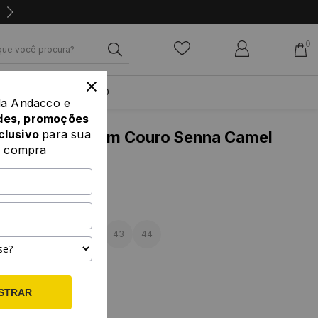
0
PROMOÇÃO
da Andacco e
des, promoções
clusivo
para sua
m Masculino em Couro Senna Camel
a compra
C
valiações
AMANHOS
39
40
41
42
43
44
RES
STRAR