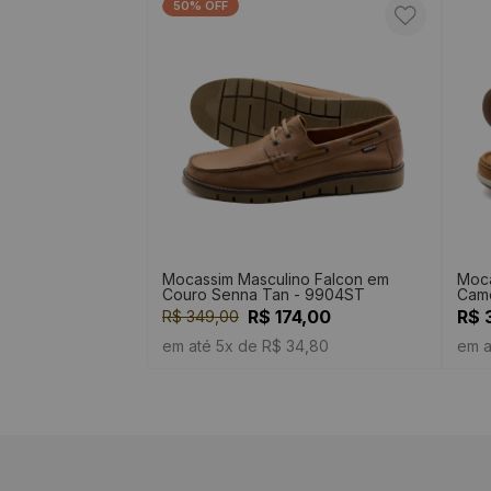
50% OFF
Mocassim Masculino Falcon em
Moca
Couro Senna Tan - 9904ST
Came
R$ 174,00
R$ 
R$ 349,00
em até 5x de R$ 34,80
em a