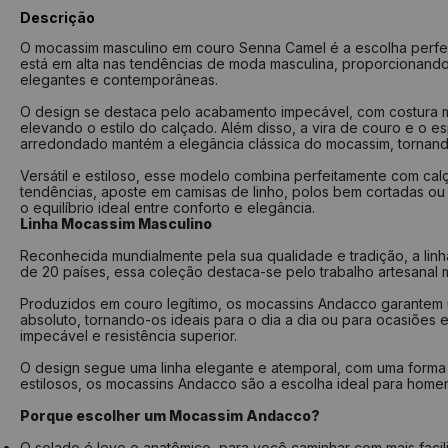
Descrição
O mocassim masculino em couro Senna Camel é a escolha perfei
está em alta nas tendências de moda masculina, proporcionando 
elegantes e contemporâneas.
O design se destaca pelo acabamento impecável, com costura mar
elevando o estilo do calçado. Além disso, a vira de couro e o 
arredondado mantém a elegância clássica do mocassim, tornan
Versátil e estiloso, esse modelo combina perfeitamente com cal
tendências, aposte em camisas de linho, polos bem cortadas ou 
o equilíbrio ideal entre conforto e elegância.
Linha Mocassim Masculino
Reconhecida mundialmente pela sua qualidade e tradição, a linh
de 20 países, essa coleção destaca-se pelo trabalho artesanal
Produzidos em couro legítimo, os mocassins Andacco garantem um
absoluto, tornando-os ideais para o dia a dia ou para ocasiões
impecável e resistência superior.
O design segue uma linha elegante e atemporal, com uma forma 
estilosos, os mocassins Andacco são a escolha ideal para homens
Porque escolher um Mocassim Andacco?
O solado é leve e anatômico, para você caminhar com mais fac