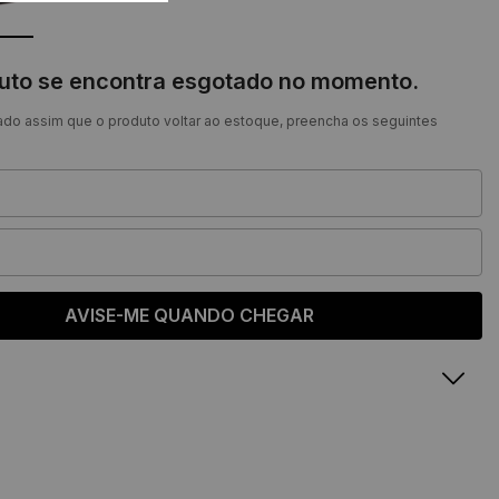
duto se encontra esgotado no momento.
ado assim que o produto voltar ao estoque, preencha os seguintes
AVISE-ME QUANDO CHEGAR
Feminino
Masculino
amanho
Nº
Tamanho
2 cm
37
24,6 cm