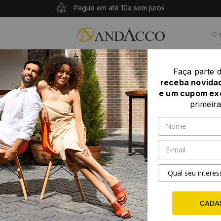
10% OFF com o cupom: PRIMEIROANDACCO
Compras acima de R$ 339 seu frete é grátis!
Pague em até 10x sem juros
ASCULINO
POR NUMERAÇÃO
LANÇAMENTOS
Faça parte 
receba novida
ino em Couro Senna Camel - 9879SC
e um cupom ex
Mocassi
primeir
- 9879S
1 a
(1)
SKU: 9879SC
SELECIONE
T
37
38
SELECIONE
CO
CADA