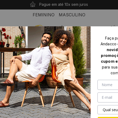
10% OFF com o cupom: PRIMEIROANDACCO
Compras acima de R$ 339 seu frete é grátis!
Pague em até 10x sem juros
FEMININO
MASCULINO
0
Faça p
Home
Masculino
Mocassim Masculino
Andacco
Mocassim Masculino em Couro Alfa Preto - 98195AP
novid
promoçõ
cupom e
para sua
com