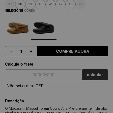
37
38
39
40
41
42
43
44
SELECIONE
CORES
-
+
COMPRE AGORA
Calcule o frete
calcular
Não sei o meu CEP
Descrição
O Mocassim Masculino em Couro Alfa Preto é um item de alto
nível e essencial para o guarda-roupa masculino. A cor preta