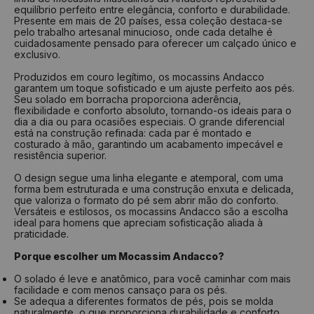
equilíbrio perfeito entre elegância, conforto e durabilidade.
Presente em mais de 20 países, essa coleção destaca-se
pelo trabalho artesanal minucioso, onde cada detalhe é
cuidadosamente pensado para oferecer um calçado único e
exclusivo.
Produzidos em couro legítimo, os mocassins Andacco
garantem um toque sofisticado e um ajuste perfeito aos pés.
Seu solado em borracha proporciona aderência,
flexibilidade e conforto absoluto, tornando-os ideais para o
dia a dia ou para ocasiões especiais. O grande diferencial
está na construção refinada: cada par é montado e
costurado à mão, garantindo um acabamento impecável e
resistência superior.
O design segue uma linha elegante e atemporal, com uma
forma bem estruturada e uma construção enxuta e delicada,
que valoriza o formato do pé sem abrir mão do conforto.
Versáteis e estilosos, os mocassins Andacco são a escolha
ideal para homens que apreciam sofisticação aliada à
praticidade.
Porque escolher um Mocassim Andacco?
O solado é leve e anatômico, para você caminhar com mais
facilidade e com menos cansaço para os pés.
Se adequa a diferentes formatos de pés, pois se molda
naturalmente, o que proporciona durabilidade e conforto.