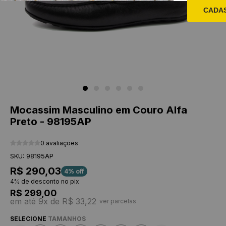
CADA
Mocassim Masculino em Couro Alfa
Preto - 98195AP
0 avaliações
SKU: 98195AP
R$ 290,03
4% off
4% de desconto no pix
R$ 299,00
em até 9x de R$ 33,22
ver parcelas
SELECIONE
TAMANHOS