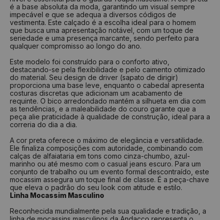
é a base absoluta da moda, garantindo um visual sempre
impecável e que se adequa a diversos códigos de
vestimenta. Este calçado é a escolha ideal para o homem
que busca uma apresentação notável, com um toque de
seriedade e uma presença marcante, sendo perfeito para
qualquer compromisso ao longo do ano.
Este modelo foi construído para o conforto ativo,
destacando-se pela flexibilidade e pelo caimento otimizado
do material. Seu design de driver (sapato de dirigir)
proporciona uma base leve, enquanto o cabedal apresenta
costuras discretas que adicionam um acabamento de
requinte. O bico arredondado mantém a silhueta em dia com
as tendências, e a maleabilidade do couro garante que a
peça alie praticidade à qualidade de construção, ideal para a
correria do dia a dia.
A cor preta oferece o máximo de elegância e versatilidade.
Ele finaliza composições com autoridade, combinando com
calças de alfaiataria em tons como cinza-chumbo, azul-
marinho ou até mesmo com o casual jeans escuro. Para um
conjunto de trabalho ou um evento formal descontraído, este
mocassim assegura um toque final de classe. É a peça-chave
que eleva o padrão do seu look com atitude e estilo.
Linha Mocassim Masculino
Reconhecida mundialmente pela sua qualidade e tradição, a
linha de mocassins masculinos da Andacco representa o