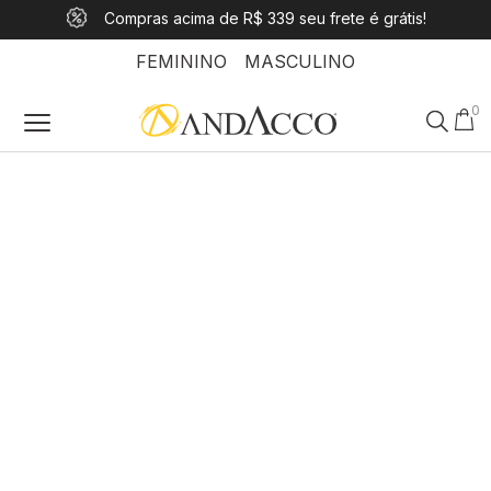
10% OFF com o cupom: PRIMEIROANDACCO
Compras acima de R$ 339 seu frete é grátis!
Pague em até 10x sem juros
FEMININO
MASCULINO
0