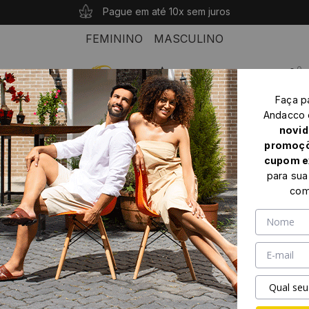
10% OFF com o cupom: PRIMEIROANDACCO
Compras acima de R$ 339 seu frete é grátis!
Pague em até 10x sem juros
FEMININO
MASCULINO
0
Faça p
Home
Feminino
Rasteiras
Andacco
Sandália Rasteira Serena Bordo - 18165SB
novid
promoçõ
cupom e
para sua
com