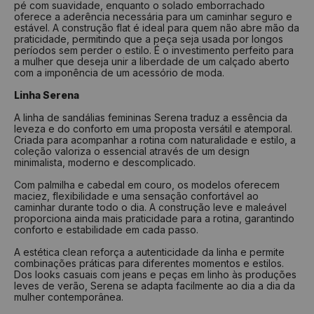
pé com suavidade, enquanto o solado emborrachado
oferece a aderência necessária para um caminhar seguro e
estável. A construção flat é ideal para quem não abre mão da
praticidade, permitindo que a peça seja usada por longos
períodos sem perder o estilo. É o investimento perfeito para
a mulher que deseja unir a liberdade de um calçado aberto
com a imponência de um acessório de moda.
Linha Serena
A linha de sandálias femininas Serena traduz a essência da
leveza e do conforto em uma proposta versátil e atemporal.
Criada para acompanhar a rotina com naturalidade e estilo, a
coleção valoriza o essencial através de um design
minimalista, moderno e descomplicado.
Com palmilha e cabedal em couro, os modelos oferecem
maciez, flexibilidade e uma sensação confortável ao
caminhar durante todo o dia. A construção leve e maleável
proporciona ainda mais praticidade para a rotina, garantindo
conforto e estabilidade em cada passo.
A estética clean reforça a autenticidade da linha e permite
combinações práticas para diferentes momentos e estilos.
Dos looks casuais com jeans e peças em linho às produções
leves de verão, Serena se adapta facilmente ao dia a dia da
mulher contemporânea.