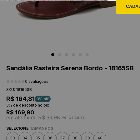
CADA
Sandália Rasteira Serena Bordo - 18165SB
0 avaliações
SKU: 18165SB
R$ 164,81
3% off
3% de desconto no pix
R$ 169,90
em até 5x de R$ 33,98
ver parcelas
SELECIONE
TAMANHOS
33
34
35
36
37
38
39
40