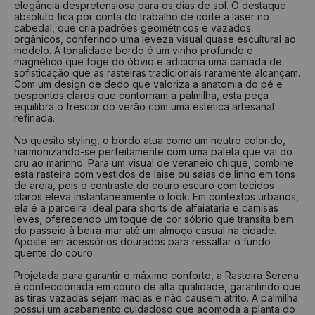
elegância despretensiosa para os dias de sol. O destaque
33
22 cm
37
24,6 cm
absoluto fica por conta do trabalho de corte a laser no
34
22,7 cm
38
25,4 cm
cabedal, que cria padrões geométricos e vazados
orgânicos, conferindo uma leveza visual quase escultural ao
35
23,4 cm
39
26 cm
modelo. A tonalidade bordo é um vinho profundo e
magnético que foge do óbvio e adiciona uma camada de
36
24 cm
40
26,7 cm
sofisticação que as rasteiras tradicionais raramente alcançam.
Com um design de dedo que valoriza a anatomia do pé e
37
24,6 cm
41
27,4 cm
pespontos claros que contornam a palmilha, esta peça
equilibra o frescor do verão com uma estética artesanal
38
25,4 cm
42
28 cm
refinada.
39
26 cm
43
28,7 cm
No quesito styling, o bordo atua como um neutro colorido,
40
26,7 cm
44
29,4 cm
harmonizando-se perfeitamente com uma paleta que vai do
cru ao marinho. Para um visual de veraneio chique, combine
esta rasteira com vestidos de laise ou saias de linho em tons
Como medir?
de areia, pois o contraste do couro escuro com tecidos
claros eleva instantaneamente o look. Em contextos urbanos,
Centralize seu pé em uma folha de papel
ela é a parceira ideal para shorts de alfaiataria e camisas
Faça um risco a partir do seu calcanhar
leves, oferecendo um toque de cor sóbrio que transita bem
Repita o risco na frente do dedão
do passeio à beira-mar até um almoço casual na cidade.
Tire a medida do comprimento das linhas
Aposte em acessórios dourados para ressaltar o fundo
Verifique na tabela qual a numeração indicada
quente do couro.
Projetada para garantir o máximo conforto, a Rasteira Serena
é confeccionada em couro de alta qualidade, garantindo que
as tiras vazadas sejam macias e não causem atrito. A palmilha
possui um acabamento cuidadoso que acomoda a planta do