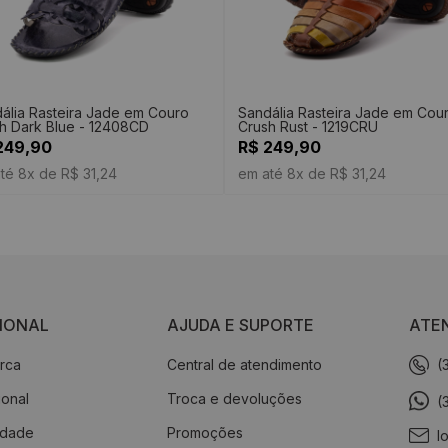
ália Rasteira Jade em Couro
Sandália Rasteira Jade em Cou
h Dark Blue - 12408CD
Crush Rust - 1219CRU
249,90
R$ 249,90
té 8x de R$ 31,24
em até 8x de R$ 31,24
CIONAL
AJUDA E SUPORTE
ATE
rca
Central de atendimento
(
cional
Troca e devoluções
(
idade
Promoções
l