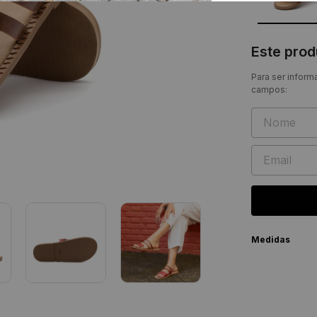
Este pro
Para ser inform
campos:
Medidas
Numeraçã
33