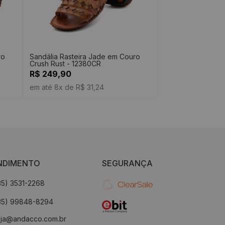
ro
Sandália Rasteira Jade em Couro
Crush Rust - 12380CR
R$ 249,90
em até 8x de R$ 31,24
NDIMENTO
SEGURANÇA
35) 3531-2268
35) 99848-8294
oja@andacco.com.br