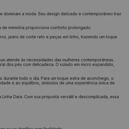
23,0 cm
8,0 cm
23,7 cm
8,2 cm
 que dominam a moda. Seu design delicado e contemporâneo traz
24,4 cm
8,4 cm
ma de memória proporciona conforto prolongado.
25,1 cm
8,6 cm
tros, jeans de corte reto e peças em linho, trazendo um toque
25,8 cm
8,8 cm
26,4 cm
9,0 cm
27,0 cm
9,2 cm
 que atende às necessidades das mulheres contemporâneas.
ural dos pés com delicadeza. O solado em micro expandido,
lize seu pé em uma folha de papel
to durante todo o dia. Para um toque extra de aconchego, o
m risco a partir do seu calcanhar
dade e ao equilíbrio, símbolos de uma experiência única de
 o risco na frente do dedão
 a medida na largura do pé
 medida do comprimento das linhas
 Linha Dara. Com sua proposta versátil e descomplicada, essa
que na tabela qual a numeração indicada
ga ou se danifica com facilidade.