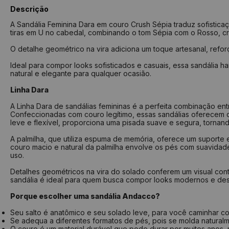
Descrição
A Sandália Feminina Dara em couro Crush Sépia traduz sofistic
tiras em U no cabedal, combinando o tom Sépia com o Rosso, cri
O detalhe geométrico na vira adiciona um toque artesanal, ref
Ideal para compor looks sofisticados e casuais, essa sandália ha
natural e elegante para qualquer ocasião.
Linha Dara
A Linha Dara de sandálias femininas é a perfeita combinação 
Confeccionadas com couro legítimo, essas sandálias oferecem 
leve e flexível, proporciona uma pisada suave e segura, torna
A palmilha, que utiliza espuma de memória, oferece um suporte
couro macio e natural da palmilha envolve os pés com suavidad
uso.
Detalhes geométricos na vira do solado conferem um visual con
sandália é ideal para quem busca compor looks modernos e despo
Porque escolher uma sandália Andacco?
Seu salto é anatômico e seu solado leve, para você caminhar c
Se adequa a diferentes formatos de pés, pois se molda naturalm
O couro é um material durável que pode durar por muitos anos, m