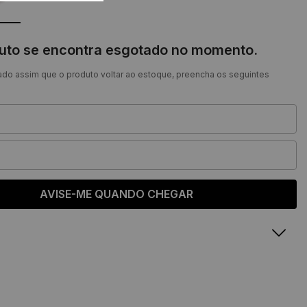
duto se encontra esgotado no momento.
ado assim que o produto voltar ao estoque, preencha os seguintes
AVISE-ME QUANDO CHEGAR
Sandália Dara
o
Comprimento
Largura
22,4 cm
7,8 cm