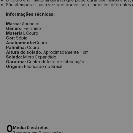
São atemporais, uma vez que podem ser usados em diferentes
Informações técnicas:
Marca:
Andacco
Gênero
: Feminino
Material:
Couro
Cor:
Sépia
Acabamento:
Couro
Palmilha:
Couro
Altura do solado:
Aproximadamente 1 cm
Solado:
Micro Expandido
Garantia:
Contra defeito de fabricação
Origem:
Fabricado no Brasil
0
Média 0 estrelas
Baseado em 0 avaliações