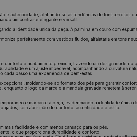
34
35
ação e autenticidade, alinhando-se às tendências de tons terrosos
ando um contraste elegante e versátil.
36
orçando a identidade única da peça. A palmilha em couro com espu
37
rmoniza perfeitamente com vestidos fluidos, alfaiataria em tons neu
38
39
40
entre conforto e acabamento premium, trazendo um design moderno
durabilidade e um ajuste impecável, acompanhando a curvatura nat
Como medir?
ndo cada passo uma experiência de bem-estar.
Centra
 excepcional, moldando-se ao formato dos pés para garantir confor
Faça u
e, enquanto o logo da marca e a mandala gravada remetem à sereni
Repita
Repita
Tire a
temporâneo e marcante à peça, evidenciando a identidade única da
Verifi
jados, sem abrir mão de conforto, autenticidade e estilo.
om mais facilidade e com menos cansaço para os pés.
ente, o que proporciona durabilidade e conforto.
esmo com uso frequente. Ele é forte e resistente, portanto não ras