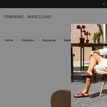
FEMININO
MASCULINO
FEMININO
M
Home
Feminino
Rasteiras
Sandália Rasteira Dara em Co