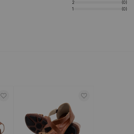
2
(0)
1
(0)