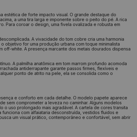
ma estética de forte impacto visual. O grande destaque do
 acima, a uma tira larga e imponente sobre o peito do pé. A rica
o. Para coroar o design, uma fivela ovalizada e robusta em
 descomplicada. A vivacidade do tom cobre cria uma harmonia
Se o objetivo for uma produção urbana com toque minimalista
om off-white. A presença marcante dos metais dourados dispensa
ntínuo. A palmilha anatômica em tom marrom profundo acomoda
rrachada antiderrapante garante passos firmes, flexíveis e
lquer ponto de atrito na pele, ela se consolida como o
presença e conforto em cada detalhe. O modelo papete aparece
dade sem comprometer a leveza no caminhar. Alguns modelos
o o uso prolongado mais agradável. A cartela de cores transita
funciona com alfaiataria desconstruída, vestidos fluidos e
busca um visual prático, contemporâneo e confortável, sem abrir