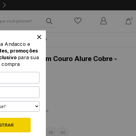
0
PROMOÇÃO
da Andacco e
des, promoções
clusivo
para sua
 Papete Sara em Couro Alure Cobre -
a compra
liações
3% off
 no pix
0
e R$ 32,49
ver parcelas
AMANHOS
STRAR
35
36
37
38
39
40