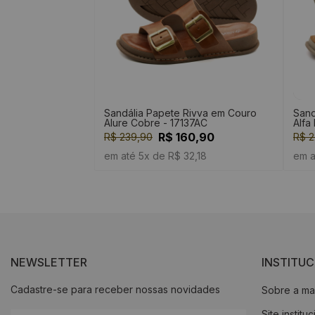
Sandália Papete Rivva em Couro
Sand
Alure Cobre - 17137AC
Alfa
R$ 160,90
R$ 239,90
R$ 2
em até 5x de R$ 32,18
em a
NEWSLETTER
INSTITU
Cadastre-se para receber nossas novidades
Sobre a ma
Site institu