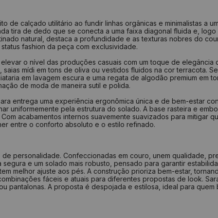
de calçado utilitário ao fundir linhas orgânicas e minimalistas a u
cada tira de dedo que se conecta a uma faixa diagonal fluida e, logo
nado natural, destaca a profundidade e as texturas nobres do cour
tatus fashion da peça com exclusividade.
ra elevar o nível das produções casuais com um toque de elegância
saias mídi em tons de oliva ou vestidos fluidos na cor terracota. 
faiataria em lavagem escura e uma regata de algodão premium em t
ação de moda de maneira sutil e polida.
 Sara entrega uma experiência ergonômica única e de bem-estar co
har uniformemente pela estrutura do solado. A base rasteira e embo
. Com acabamentos internos suavemente suavizados para mitigar qua
r entre o conforto absoluto e o estilo refinado.
cheio de personalidade. Confeccionadas em couro, unem qualidade, 
 segura e um solado mais robusto, pensado para garantir estabili
m melhor ajuste aos pés. A construção prioriza bem-estar, tornand
ombinações fáceis e atuais para diferentes propostas de look. Sara 
ou pantalonas. A proposta é despojada e estilosa, ideal para quem 