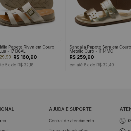
ália Papete Rivva em Couro
Sandália Papete Sara em Cour
 Lua - 17138AL
Metalic Ouro - 11114MO
R$ 160,90
R$ 259,90
29,90
té 5x de R$ 32,18
em até 8x de R$ 32,49
CIONAL
AJUDA E SUPORTE
ATE
rca
Central de atendimento
(
cional
Troca e devoluções