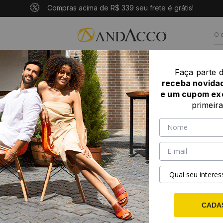
10% OFF com o cupom: PRIMEIROANDACCO
Compras acima de R$ 339 seu frete é grátis!
Pague em até 10x sem juros
ASCULINO
POR NUMERAÇÃO
LANÇAMENTOS
Faça parte 
receba novida
Alure Cobre - 11110AC
e um cupom ex
Sandália
primeir
11110AC
0 ava
SKU: 11110AC
R$ 252,11
3% de desconto
R$ 259,9
em até 8x d
SELECIONE
T
CADA
33
34