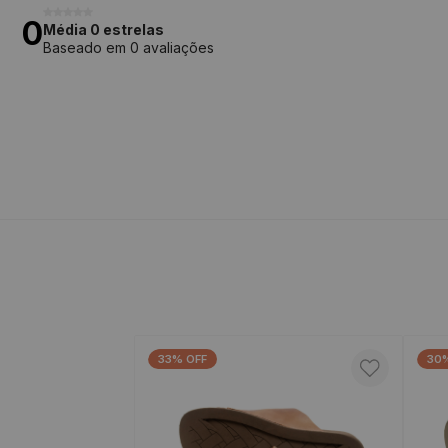
0
Média 0 estrelas
Baseado em 0 avaliações
33% OFF
30