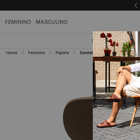
FEMININO
MASCULINO
FEMININO
M
Home
Feminino
Papete
Sandália Papete Sara em Couro 