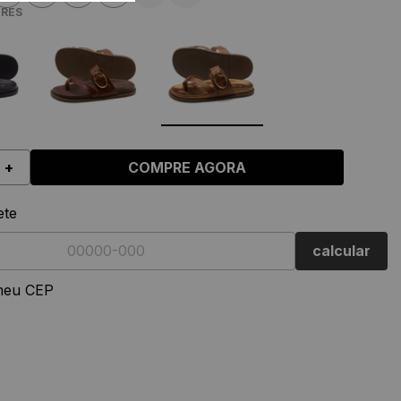
RES
+
COMPRE AGORA
ete
calcular
meu CEP