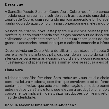
Descrição
A Sandália Papete Sara em Couro Alure Cobre redefine o conceito 
modelo está na assimetria sutil de suas tiras, trazendo uma deli
tonalidade Cobre, com seu fundo marrom aquecido e brilho aceti
banho dourado atua como uma joia contemporânea, elevando o s
Na hora de criar os looks, esta papete é a escolha perfeita pa
perfeita quando coordenada com calças pantacourt de linho cru, 
sofisticado, experimente combiná-la com um shorts jeans de al
grandes acessórios, permitindo que o calçado comande a inform
Desenvolvida em Couro Alure de altíssima qualidade, a Papete
perfeitamente a planta dos pés, distribuindo o impacto do camin
silenciosos para encarar a dinâmica do dia a dia com segurança
investimento indispensável para a mulher que se recusa a escolhe
Linha Sara
A linha de sandálias femininas Sara traduz um visual atual e 
com uma leitura moderna, com tiras que envolvem o pé de forma
contam com fivelas, que adicionam informação de moda e permite
entre neutros versáteis e tons que elevam a produção, criando c
comprimentos midi, além de atualizar produções com jeans reto 
mão de identidade.
Porque escolher uma sandália Andacco?