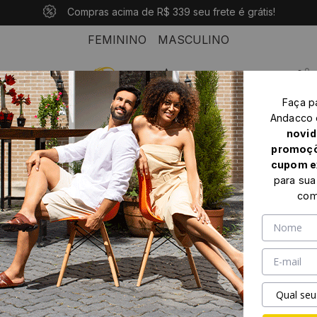
10% OFF com o cupom: PRIMEIROANDACCO
Compras acima de R$ 339 seu frete é grátis!
Pague em até 10x sem juros
FEMININO
MASCULINO
0
Faça p
Home
Masculino
Sandália masculina
Andacco
Sandália Masculina Mali em Couro Camurça Preto - 7322CP
novid
promoçõ
cupom e
para sua
com