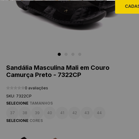
CADA
Sandália Masculina Mali em Couro
Camurça Preto - 7322CP
0 avaliações
SKU: 7322CP
SELECIONE
TAMANHOS
37
38
39
40
41
42
43
44
SELECIONE
CORES