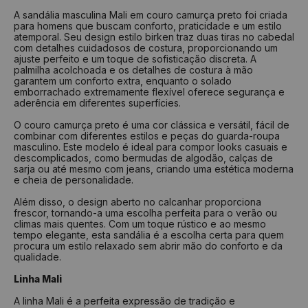
Nº
Tamanho
Nº
Tamanho
A sandália masculina Mali em couro camurça preto foi criada
para homens que buscam conforto, praticidade e um estilo
33
22 cm
37
24,6 cm
atemporal. Seu design estilo birken traz duas tiras no cabedal
34
22,7 cm
38
25,4 cm
com detalhes cuidadosos de costura, proporcionando um
ajuste perfeito e um toque de sofisticação discreta. A
35
23,4 cm
39
26 cm
palmilha acolchoada e os detalhes de costura à mão
garantem um conforto extra, enquanto o solado
36
24 cm
40
26,7 cm
emborrachado extremamente flexível oferece segurança e
aderência em diferentes superfícies.
37
24,6 cm
41
27,4 cm
O couro camurça preto é uma cor clássica e versátil, fácil de
38
25,4 cm
42
28 cm
combinar com diferentes estilos e peças do guarda-roupa
39
26 cm
43
28,7 cm
masculino. Este modelo é ideal para compor looks casuais e
descomplicados, como bermudas de algodão, calças de
40
26,7 cm
44
29,4 cm
sarja ou até mesmo com jeans, criando uma estética moderna
e cheia de personalidade.
Como medir?
Além disso, o design aberto no calcanhar proporciona
frescor, tornando-a uma escolha perfeita para o verão ou
Centralize seu pé em uma folha de papel
climas mais quentes. Com um toque rústico e ao mesmo
Faça um risco a partir do seu calcanhar
tempo elegante, esta sandália é a escolha certa para quem
Repita o risco na frente do dedão
procura um estilo relaxado sem abrir mão do conforto e da
Tire a medida do comprimento das linhas
qualidade.
Verifique na tabela qual a numeração indicada
Linha Mali
A linha Mali é a perfeita expressão de tradição e