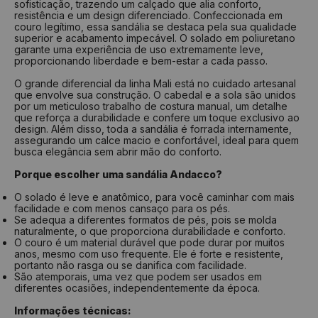
sofisticação, trazendo um calçado que alia conforto,
resistência e um design diferenciado. Confeccionada em
couro legítimo, essa sandália se destaca pela sua qualidade
superior e acabamento impecável. O solado em poliuretano
garante uma experiência de uso extremamente leve,
proporcionando liberdade e bem-estar a cada passo.
O grande diferencial da linha Mali está no cuidado artesanal
que envolve sua construção. O cabedal e a sola são unidos
por um meticuloso trabalho de costura manual, um detalhe
que reforça a durabilidade e confere um toque exclusivo ao
design. Além disso, toda a sandália é forrada internamente,
assegurando um calce macio e confortável, ideal para quem
busca elegância sem abrir mão do conforto.
Porque escolher uma sandália Andacco?
O solado é leve e anatômico, para você caminhar com mais
facilidade e com menos cansaço para os pés.
Se adequa a diferentes formatos de pés, pois se molda
naturalmente, o que proporciona durabilidade e conforto.
O couro é um material durável que pode durar por muitos
anos, mesmo com uso frequente. Ele é forte e resistente,
portanto não rasga ou se danifica com facilidade.
São atemporais, uma vez que podem ser usados em
diferentes ocasiões, independentemente da época.
Informações técnicas: