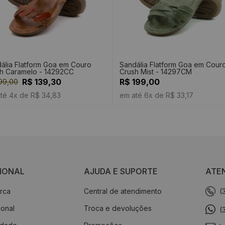
ália Flatform Goa em Couro
Sandália Flatform Goa em Cour
h Caramelo - 14292CC
Crush Mist - 14297CM
R$ 139,30
R$ 199,00
99,00
té 4x de R$ 34,83
em até 6x de R$ 33,17
CIONAL
AJUDA E SUPORTE
ATE
rca
Central de atendimento
(
cional
Troca e devoluções
(