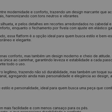
34
35
 entre modernidade e conforto, trazendo um design marcante que ac
ais, harmonizando com tons neutros e vibrantes.
36
silhueta, e pelos detalhes em recortes arredondados no cabedal e n
37
onforto, enquanto o fechamento por fivela com ajuste em elástico ga
38
o, essa flatform é a opção ideal para quem busca estilo e bem-est
porâneo e elegante.
39
40
penas conforto, mas também um design moderno e cheio de atitude
Como medir?
a única ao caminhar, garantindo leveza e estabilidade a cada pas
nte todo o uso.
Centra
Faça u
 legítimo, trazendo não só durabilidade, mas também um toque suav
Repita
sanal, agregando ainda mais personalidade e elegância ao design
Repita
Tire a
Verifi
e estilo e personalidade, ideal para quem busca uma peça que com
om mais facilidade e com menos cansaço para os pés.
ente, o que proporciona durabilidade e conforto.