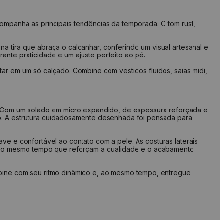
23,5 cm
8,4 cm
24,3 cm
8,6 cm
ompanha as principais tendências da temporada. O tom rust,
24,7 cm
8,8 cm
a tira que abraça o calcanhar, conferindo um visual artesanal e
25,5 cm
9,0 cm
rante praticidade e um ajuste perfeito ao pé.
26,1 cm
9,2 cm
ar em um só calçado. Combine com vestidos fluidos, saias midi,
26,7 cm
9,4 cm
27,5 cm
9,6 cm
. Com um solado em micro expandido, de espessura reforçada e
so. A estrutura cuidadosamente desenhada foi pensada para
lize seu pé em uma folha de papel
m risco a partir do seu calcanhar
e e confortável ao contato com a pele. As costuras laterais
 o risco na frente do dedão
, ao mesmo tempo que reforçam a qualidade e o acabamento
 a medida na largura do pé
 medida do comprimento das linhas
que na tabela qual a numeração indicada
bine com seu ritmo dinâmico e, ao mesmo tempo, entregue