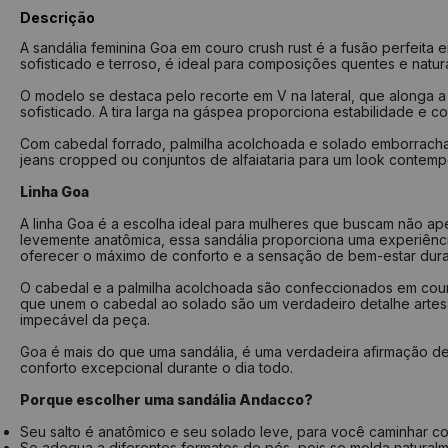
Descrição
A sandália feminina Goa em couro crush rust é a fusão perfeita
sofisticado e terroso, é ideal para composições quentes e natur
O modelo se destaca pelo recorte em V na lateral, que alonga a 
sofisticado. A tira larga na gáspea proporciona estabilidade e c
Com cabedal forrado, palmilha acolchoada e solado emborrachad
jeans cropped ou conjuntos de alfaiataria para um look contem
Linha Goa
A linha Goa é a escolha ideal para mulheres que buscam não a
levemente anatômica, essa sandália proporciona uma experiênci
oferecer o máximo de conforto e a sensação de bem-estar dura
O cabedal e a palmilha acolchoada são confeccionados em couro
que unem o cabedal ao solado são um verdadeiro detalhe arte
impecável da peça.
Goa é mais do que uma sandália, é uma verdadeira afirmação d
conforto excepcional durante o dia todo.
Porque escolher uma sandália Andacco?
Seu salto é anatômico e seu solado leve, para você caminhar c
Se adequa a diferentes formatos de pés, pois se molda naturalm