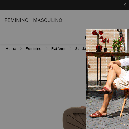
FEMININO
MASCULINO
FEMININO
M
Home
Feminino
Flatform
Sandália Flatform Goa em Cour