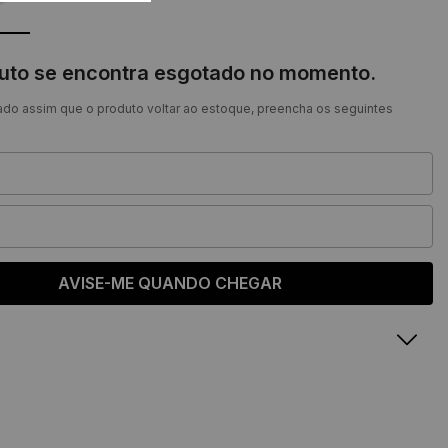
duto se encontra esgotado no momento.
ado assim que o produto voltar ao estoque, preencha os seguintes
AVISE-ME QUANDO CHEGAR
Sandália Goa
o
Comprimento
Largura
22,7 cm
8,2 cm