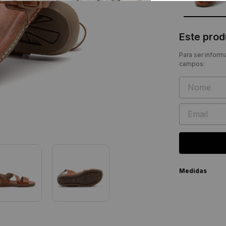
Este pro
Para ser inform
campos:
Medidas
Numeraçã
33