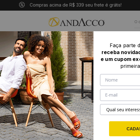
10% OFF com o cupom: PRIMEIROANDACCO
Compras acima de R$ 339 seu frete é grátis!
Pague em até 10x sem juros
ASCULINO
POR NUMERAÇÃO
LANÇAMENTOS
Faça parte 
receba novida
o Crush Rust - 14288CR
e um cupom ex
Sandália
primeir
14288C
0 ava
SKU: 14288CR
SELECIONE
T
33
34
SELECIONE
CO
CADA