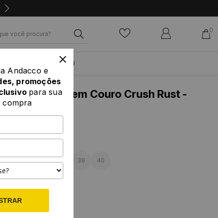
0
PROMOÇÃO
da Andacco e
des, promoções
clusivo
para sua
 Flatform Goa em Couro Crush Rust -
a compra
R
liações
AMANHOS
35
36
37
38
39
40
RES
STRAR