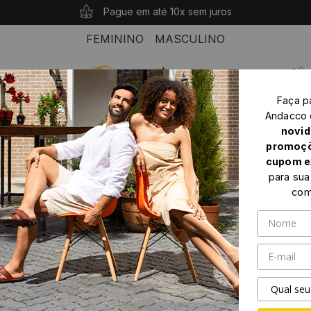
10% OFF com o cupom: PRIMEIROANDACCO
Compras acima de R$ 339 seu frete é grátis!
Pague em até 10x sem juros
FEMININO
MASCULINO
0
Faça p
Home
Feminino
Flatform
Andacco
Sandália Flatform Goa em Couro Crush Mist - 14269CMT
novid
promoçõ
cupom e
para sua
com