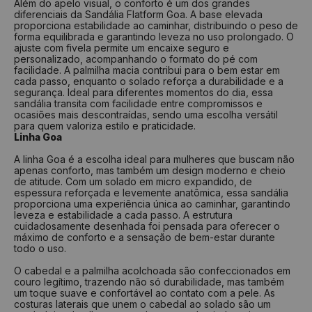
Além do apelo visual, o conforto é um dos grandes
diferenciais da Sandália Flatform Goa. A base elevada
proporciona estabilidade ao caminhar, distribuindo o peso de
forma equilibrada e garantindo leveza no uso prolongado. O
ajuste com fivela permite um encaixe seguro e
personalizado, acompanhando o formato do pé com
facilidade. A palmilha macia contribui para o bem estar em
cada passo, enquanto o solado reforça a durabilidade e a
segurança. Ideal para diferentes momentos do dia, essa
sandália transita com facilidade entre compromissos e
ocasiões mais descontraídas, sendo uma escolha versátil
para quem valoriza estilo e praticidade.
Linha Goa
A linha Goa é a escolha ideal para mulheres que buscam não
apenas conforto, mas também um design moderno e cheio
de atitude. Com um solado em micro expandido, de
espessura reforçada e levemente anatômica, essa sandália
proporciona uma experiência única ao caminhar, garantindo
leveza e estabilidade a cada passo. A estrutura
cuidadosamente desenhada foi pensada para oferecer o
máximo de conforto e a sensação de bem-estar durante
todo o uso.
O cabedal e a palmilha acolchoada são confeccionados em
couro legítimo, trazendo não só durabilidade, mas também
um toque suave e confortável ao contato com a pele. As
costuras laterais que unem o cabedal ao solado são um