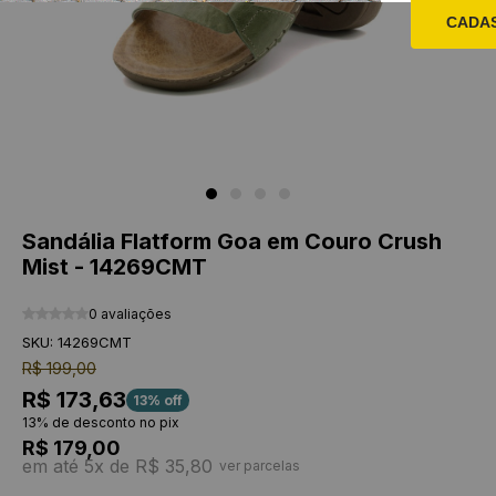
CADA
Sandália Flatform Goa em Couro Crush
Mist - 14269CMT
0 avaliações
SKU: 14269CMT
R$ 199,00
R$ 173,63
13% off
13% de desconto no pix
R$ 179,00
em até 5x de R$ 35,80
ver parcelas