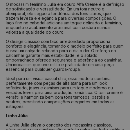
Numeração
Comprimento
Largura
O mocassim feminino Julia em couro Alfa Creme é a definição
de sofisticação e versatilidade. Em um tom neutro e
33
22,2 cm
7,4 cm
atemporal, ele segue a tendência dos tons claros, que
34
22,6 cm
7,6 cm
trazem leveza e elegância para diversas composições. O
laço fino no cabedal adiciona um toque delicado e feminino,
35
23,5 cm
7,8 cm
enquanto o acabamento artesanal com costura manual
valoriza a qualidade do couro.
36
24,2 cm
8,0 cm
O design clássico com bico arredondado proporciona
37
25,2 cm
8,2 cm
conforto e elegância, tornando o modelo perfeito para quem
busca um calçado refinado para o dia a dia. O reforço no
38
25,6 cm
8,4 cm
calcanhar garante mais estabilidade, e o solado
39
26,0 cm
8,6 cm
emborrachado oferece segurança e aderência ao caminhar.
Um mocassim que une estilo e praticidade em uma peça
40
26,8 cm
8,8 cm
essencial para qualquer guarda-roupa.
Ideal para um visual casual chic, esse modelo combina
Como medir?
perfeitamente com peças de alfaiataria para um look
sofisticado, jeans e camisas para um toque moderno ou
Centralize seu pé em uma folha de papel
vestidos leves para uma produção romântica. O tom creme é
Faça um risco a partir do seu calcanhar
versátil e harmoniza bem com tons terrosos, pastéis e
Repita o risco na frente do dedão
neutros, permitindo composições elegantes em todas as
Repita a medida na largura do pé
estações.
Tire a medida do comprimento das linhas
Verifique na tabela qual a numeração indicada
Linha Júlia
A Linha Julia eleva o conceito dos mocassins clássicos,
oferecendo uma combinação perfeita entre conforto, estilo e