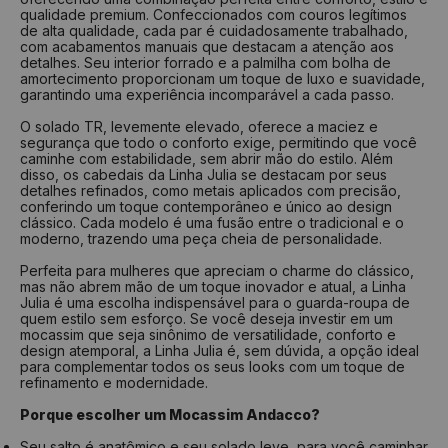
qualidade premium. Confeccionados com couros legítimos
de alta qualidade, cada par é cuidadosamente trabalhado,
com acabamentos manuais que destacam a atenção aos
detalhes. Seu interior forrado e a palmilha com bolha de
amortecimento proporcionam um toque de luxo e suavidade,
garantindo uma experiência incomparável a cada passo.
O solado TR, levemente elevado, oferece a maciez e
segurança que todo o conforto exige, permitindo que você
caminhe com estabilidade, sem abrir mão do estilo. Além
disso, os cabedais da Linha Julia se destacam por seus
detalhes refinados, como metais aplicados com precisão,
conferindo um toque contemporâneo e único ao design
clássico. Cada modelo é uma fusão entre o tradicional e o
moderno, trazendo uma peça cheia de personalidade.
Perfeita para mulheres que apreciam o charme do clássico,
mas não abrem mão de um toque inovador e atual, a Linha
Julia é uma escolha indispensável para o guarda-roupa de
quem estilo sem esforço. Se você deseja investir em um
mocassim que seja sinônimo de versatilidade, conforto e
design atemporal, a Linha Julia é, sem dúvida, a opção ideal
para complementar todos os seus looks com um toque de
refinamento e modernidade.
Porque escolher um Mocassim Andacco?
Seu salto é anatômico e seu solado leve, para você caminhar