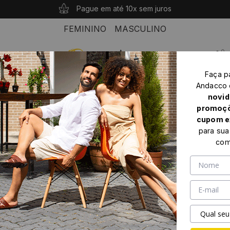
10% OFF com o cupom: PRIMEIROANDACCO
Compras acima de R$ 339 seu frete é grátis!
Pague em até 10x sem juros
FEMININO
MASCULINO
0
Faça p
Home
Feminino
Mocassim feminino
Andacco
Mocassim Feminino Julia em Couro Alfa Creme - 47016AC
novid
promoçõ
cupom e
para sua
com