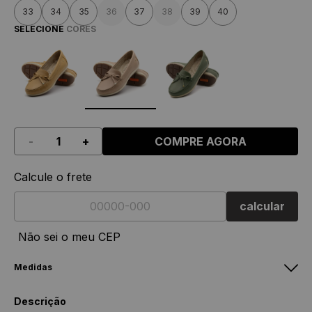
33
34
35
36
37
38
39
40
SELECIONE
CORES
-
+
COMPRE AGORA
Calcule o frete
calcular
Não sei o meu CEP
Medidas
Mocassim Julia
Descrição