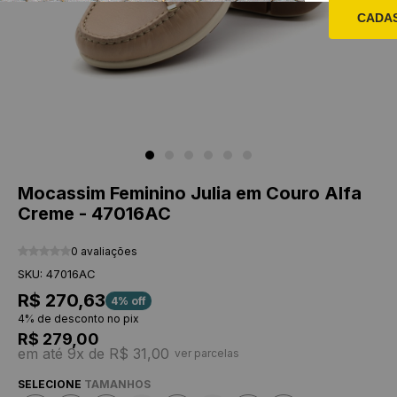
CADA
Mocassim Feminino Julia em Couro Alfa
Creme - 47016AC
0 avaliações
SKU: 47016AC
R$ 270,63
4% off
4% de desconto no pix
R$ 279,00
em até 9x de R$ 31,00
ver parcelas
SELECIONE
TAMANHOS