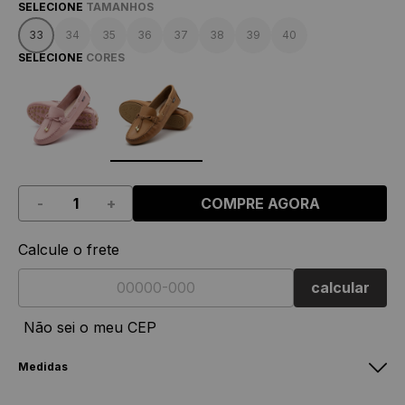
SELECIONE
TAMANHOS
33
34
35
36
37
38
39
40
SELECIONE
CORES
-
+
COMPRE AGORA
Calcule o frete
calcular
Não sei o meu CEP
Medidas
Mocassim Feminino