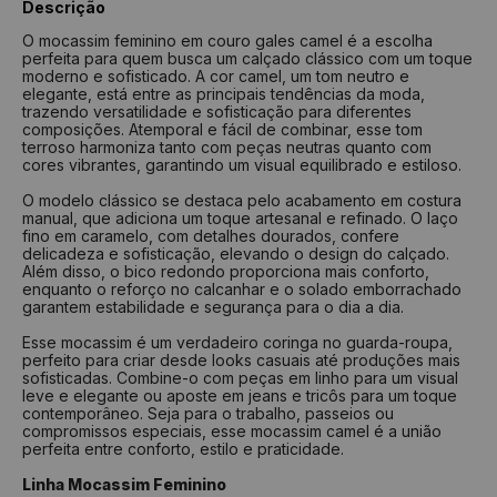
Descrição
Numeração
Comprimento
Largura
O mocassim feminino em couro gales camel é a escolha
perfeita para quem busca um calçado clássico com um toque
33
22,7 cm
7,4 cm
moderno e sofisticado. A cor camel, um tom neutro e
34
23,3 cm
7,6 cm
elegante, está entre as principais tendências da moda,
trazendo versatilidade e sofisticação para diferentes
35
23,9 cm
7,8 cm
composições. Atemporal e fácil de combinar, esse tom
terroso harmoniza tanto com peças neutras quanto com
36
24,5 cm
8,0 cm
cores vibrantes, garantindo um visual equilibrado e estiloso.
37
25,0 cm
8,2 cm
O modelo clássico se destaca pelo acabamento em costura
manual, que adiciona um toque artesanal e refinado. O laço
38
25,8 cm
8,4 cm
fino em caramelo, com detalhes dourados, confere
39
26,5 cm
8,6 cm
delicadeza e sofisticação, elevando o design do calçado.
Além disso, o bico redondo proporciona mais conforto,
40
27,2 cm
8,8 cm
enquanto o reforço no calcanhar e o solado emborrachado
garantem estabilidade e segurança para o dia a dia.
Como medir?
Esse mocassim é um verdadeiro coringa no guarda-roupa,
perfeito para criar desde looks casuais até produções mais
Centralize seu pé em uma folha de papel
sofisticadas. Combine-o com peças em linho para um visual
Faça um risco a partir do seu calcanhar
leve e elegante ou aposte em jeans e tricôs para um toque
Repita o risco na frente do dedão
contemporâneo. Seja para o trabalho, passeios ou
Repita a medida na largura do pé
compromissos especiais, esse mocassim camel é a união
Tire a medida do comprimento das linhas
perfeita entre conforto, estilo e praticidade.
Verifique na tabela qual a numeração indicada
Linha Mocassim Feminino