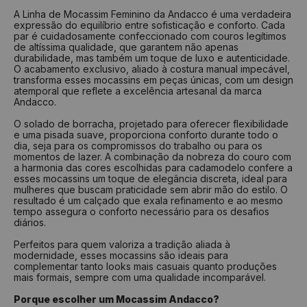
A Linha de Mocassim Feminino da Andacco é uma verdadeira
expressão do equilíbrio entre sofisticação e conforto. Cada
par é cuidadosamente confeccionado com couros legítimos
de altíssima qualidade, que garantem não apenas
durabilidade, mas também um toque de luxo e autenticidade.
O acabamento exclusivo, aliado à costura manual impecável,
transforma esses mocassins em peças únicas, com um design
atemporal que reflete a excelência artesanal da marca
Andacco.
O solado de borracha, projetado para oferecer flexibilidade
e uma pisada suave, proporciona conforto durante todo o
dia, seja para os compromissos do trabalho ou para os
momentos de lazer. A combinação da nobreza do couro com
a harmonia das cores escolhidas para cadamodelo confere a
esses mocassins um toque de elegância discreta, ideal para
mulheres que buscam praticidade sem abrir mão do estilo. O
resultado é um calçado que exala refinamento e ao mesmo
tempo assegura o conforto necessário para os desafios
diários.
Perfeitos para quem valoriza a tradição aliada à
modernidade, esses mocassins são ideais para
complementar tanto looks mais casuais quanto produções
mais formais, sempre com uma qualidade incomparável.
Porque escolher um Mocassim Andacco?