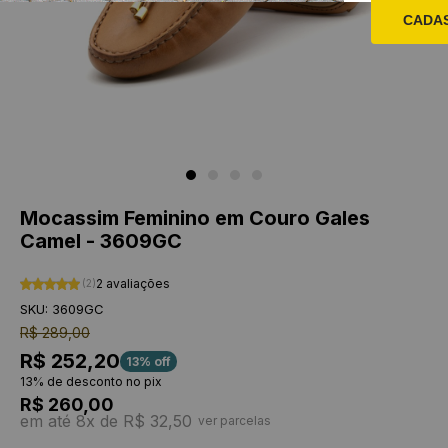
CADA
Mocassim Feminino em Couro Gales
Camel - 3609GC
2 avaliações
(2)
SKU: 3609GC
R$ 289,00
R$ 252,20
13% off
13% de desconto no pix
R$ 260,00
em até 8x de R$ 32,50
ver parcelas