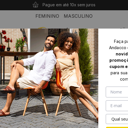
10% OFF com o cupom: PRIMEIROANDACCO
Compras acima de R$ 339 seu frete é grátis!
Pague em até 10x sem juros
FEMININO
MASCULINO
0
Faça p
Home
Feminino
Mocassim feminino
Andacco
Mocassim Feminino em Couro Gales Camel - 3609GC
novid
promoçõ
cupom e
para sua
com