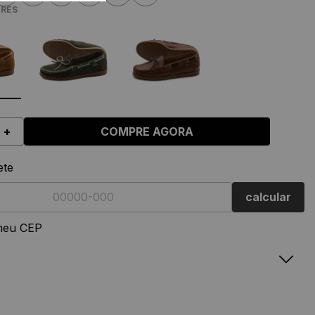
RES
+
COMPRE AGORA
ete
calcular
meu CEP
Feminino
Masculino
amanho
Nº
Tamanho