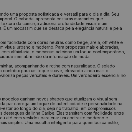
2 cm
37
24,6 cm
2,7 cm
38
25,4 cm
do uma proposta sofisticada e versátil para o dia a dia. Seu
emporal. O cabedal apresenta costuras marcantes que
3,4 cm
39
26 cm
 textura da camurça adiciona profundidade visual e um
a. É um mocassim que se destaca pela elegância natural e pela
4 cm
40
26,7 cm
4,6 cm
41
27,4 cm
m facilidade com cores neutras como bege, areia, off white e
um visual urbano e moderno. Para propostas mais elaboradas,
5,4 cm
42
28 cm
s com alfaiataria, o mocassim adiciona um toque contemporâneo,
6 cm
43
28,7 cm
icidade sem abrir mão da informação de moda.
6,7 cm
44
29,4 cm
aminhar, acompanhando a rotina com naturalidade. O solado
 contribui para um toque suave, elevando ainda mais o
valoriza peças versáteis e duráveis. Um verdadeiro essencial no
lize seu pé em uma folha de papel
m risco a partir do seu calcanhar
 o risco na frente do dedão
 os modelos ganham novos shapes que atualizam o visual sem
 medida do comprimento das linhas
ada par carrega um toque de autenticidade e personalidade na
que na tabela qual a numeração indicada
-estar ao longo do dia, seja no trabalho, em compromissos
 destaques da linha Caribe. Eles transitam com facilidade entre
 ou até com vestidos para criar um contraste moderno e
is simples. Uma escolha inteligente para quem busca estilo,