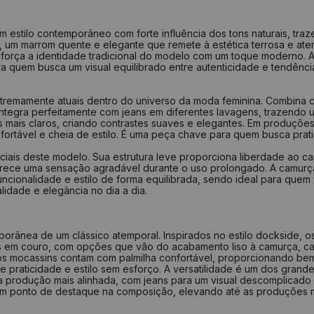
33
2
34
2
stilo contemporâneo com forte influência dos tons naturais, trazen
t, um marrom quente e elegante que remete à estética terrosa e at
35
2
eforça a identidade tradicional do modelo com um toque moderno. A
 quem busca um visual equilibrado entre autenticidade e tendênci
36
2
37
2
tremamente atuais dentro do universo da moda feminina. Combina co
integra perfeitamente com jeans em diferentes lavagens, trazendo 
38
2
s mais claros, criando contrastes suaves e elegantes. Em produçõe
39
2
ortável e cheia de estilo. É uma peça chave para quem busca prat
40
2
ciais deste modelo. Sua estrutura leve proporciona liberdade ao c
ferece uma sensação agradável durante o uso prolongado. A camurça
ncionalidade e estilo de forma equilibrada, sendo ideal para quem 
Como medir?
idade e elegância no dia a dia.
Centra
Faça u
Repita
mporânea de um clássico atemporal. Inspirados no estilo dockside,
Tire a
os em couro, com opções que vão do acabamento liso à camurça, c
Verifi
s mocassins contam com palmilha confortável, proporcionando bem
praticidade e estilo sem esforço. A versatilidade é um dos grandes
ma produção mais alinhada, com jeans para um visual descomplicado
 um ponto de destaque na composição, elevando até as produções ma