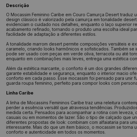
Descrição
O Mocassim Feminino Caribe em Couro Camurça Desert traduz um e
design clássico é valorizado pela camurça em tonalidade deser
evidenciam o cuidado nos detalhes, enquanto o laço superior r
acabamento refinado, tornando o produto uma escolha ideal para
facilidade de adaptação a diferentes estilos.
A tonalidade marrom desert permite composições versáteis e ex
caramelo, criando looks harmônicos e sofisticados. Também se 
pode ser usado com peças em verde oliva, terracota ou até ton
enquanto em combinações mais leves, entrega uma estética conf
Além da estética marcante, o conforto é um dos grandes diferen
garante estabilidade e segurança, enquanto o interior macio o
conforto em cada passo. Esse mocassim foi pensado para unir fu
guarda roupa feminino, perfeito para compor looks com personal
Linha Caribe
A linha de Mocassins Femininos Caribe traz uma releitura conte
perder a essência versátil que atravessa tendências. Produzid
medida certa. Pensados para acompanhar a rotina com leveza, o
casuais ou em momentos de lazer. São o tipo de calçado que une 
diferentes propostas de look: combinam com alfaiataria para u
interessante. Mais do que um item básico, o mocassim se torna
conforto e autenticidade em todos os momentos.