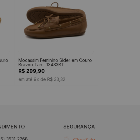
ouro
Mocassim Feminino Sider em Couro
Bravvo Tan - 13433BT
R$ 299,90
em até 9x de R$ 33,32
NDIMENTO
SEGURANÇA
35) 3531-2268