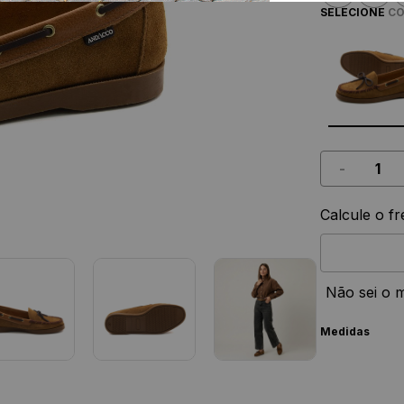
SELECIONE
CO
-
Calcule o fr
Não sei o 
Medidas
Nº
T