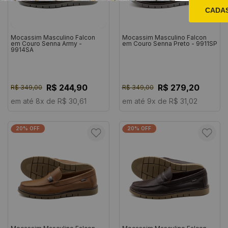
CADA
Mocassim Masculino Falcon
Mocassim Masculino Falcon
em Couro Senna Army -
em Couro Senna Preto - 9911SP
9914SA
R$ 244,90
R$ 279,20
R$ 349,00
R$ 349,00
em até 8x de R$ 30,61
em até 9x de R$ 31,02
20% OFF
20% OFF