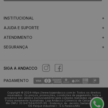
INSTITUCIONAL
AJUDA E SUPORTE
ATENDIMENTO
SEGURANÇA
SIGA A ANDACCO
PAGAMENTO
Copyright © 2024-https://www.lojaandacco.com.br. Todos os direitos
reservados. Os preços, promoções, condições de pagamento, frete e
produtos são válidos exclusivamente para compras realizadas via internet.
Fotos meramente ilustrativas. Loja Andacco Comercio de Calcados LTDA.
Me CNPJ: 33.947.564/0001-95 - Endereço: Av. Jacinto Caetano Pimenta,
135 Parque Industrial I - S.S.Paraiso/MG