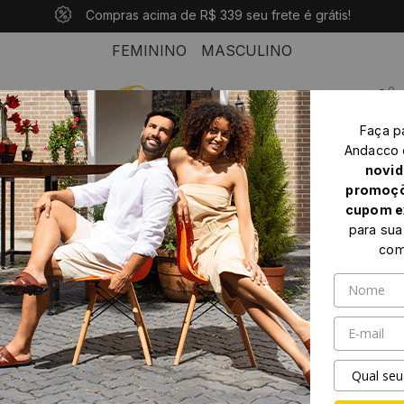
10% OFF com o cupom: PRIMEIROANDACCO
Compras acima de R$ 339 seu frete é grátis!
Pague em até 10x sem juros
FEMININO
MASCULINO
0
Faça p
Home
Feminino
Bota cano baixo
Andacco
Bota Duna Cano Baixo em Couro Senna Tan - 4637ST
novid
promoçõ
cupom e
para sua
com