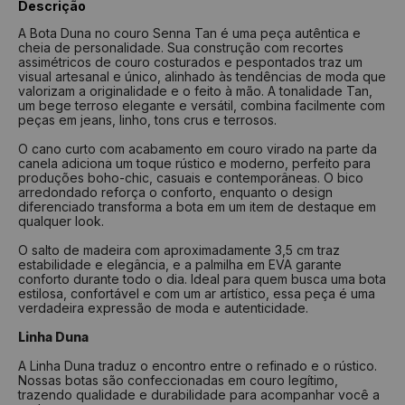
Descrição
Numeração
Comprimento
Largura
A Bota Duna no couro Senna Tan é uma peça autêntica e
cheia de personalidade. Sua construção com recortes
33
23,4 cm
7,2 cm
assimétricos de couro costurados e pespontados traz um
34
24,1 cm
7,4 cm
visual artesanal e único, alinhado às tendências de moda que
valorizam a originalidade e o feito à mão. A tonalidade Tan,
35
24,8 cm
7,6 cm
um bege terroso elegante e versátil, combina facilmente com
peças em jeans, linho, tons crus e terrosos.
36
25,5 cm
7,8 cm
O cano curto com acabamento em couro virado na parte da
37
26,2 cm
8,0 cm
canela adiciona um toque rústico e moderno, perfeito para
produções boho-chic, casuais e contemporâneas. O bico
38
26,9 cm
8,2 cm
arredondado reforça o conforto, enquanto o design
39
27,6 cm
8,4 cm
diferenciado transforma a bota em um item de destaque em
qualquer look.
40
28,3 cm
8,6 cm
O salto de madeira com aproximadamente 3,5 cm traz
estabilidade e elegância, e a palmilha em EVA garante
Como medir?
conforto durante todo o dia. Ideal para quem busca uma bota
estilosa, confortável e com um ar artístico, essa peça é uma
Centralize seu pé em uma folha de papel
verdadeira expressão de moda e autenticidade.
Faça um risco a partir do seu calcanhar
Repita o risco na frente do dedão
Linha Duna
Repita a medida na largura do pé
Tire a medida do comprimento das linhas
A Linha Duna traduz o encontro entre o refinado e o rústico.
Verifique na tabela qual a numeração indicada
Nossas botas são confeccionadas em couro legítimo,
trazendo qualidade e durabilidade para acompanhar você a