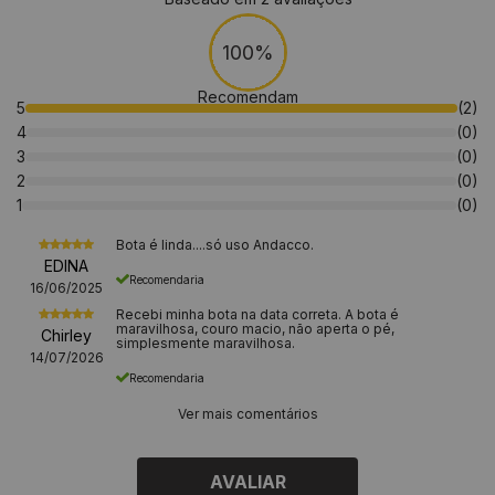
100%
Recomendam
5
(2)
4
(0)
3
(0)
2
(0)
1
(0)
Bota é linda....só uso Andacco.
EDINA
Recomendaria
16/06/2025
Recebi minha bota na data correta. A bota é
maravilhosa, couro macio, não aperta o pé,
Chirley
simplesmente maravilhosa.
14/07/2026
Recomendaria
Ver mais comentários
AVALIAR