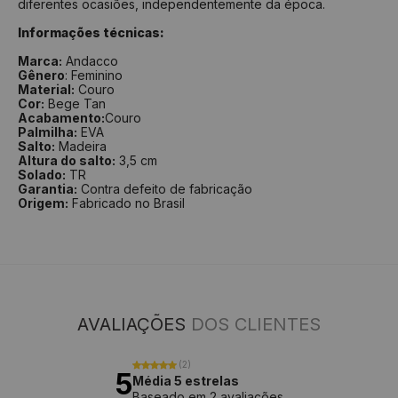
diferentes ocasiões, independentemente da época.
Informações técnicas:
Marca:
Andacco
Gênero
: Feminino
Material:
Couro
Cor:
Bege Tan
Acabamento:
Couro
Palmilha:
EVA
Salto:
Madeira
Altura do salto:
3,5 cm
Solado:
TR
Garantia:
Contra defeito de fabricação
Origem:
Fabricado no Brasil
AVALIAÇÕES
DOS CLIENTES
(2)
5
Média 5 estrelas
Baseado em 2 avaliações