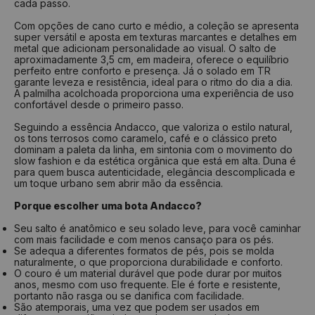
cada passo.
Com opções de cano curto e médio, a coleção se apresenta
super versátil e aposta em texturas marcantes e detalhes em
metal que adicionam personalidade ao visual. O salto de
aproximadamente 3,5 cm, em madeira, oferece o equilíbrio
perfeito entre conforto e presença. Já o solado em TR
garante leveza e resistência, ideal para o ritmo do dia a dia.
A palmilha acolchoada proporciona uma experiência de uso
confortável desde o primeiro passo.
Seguindo a essência Andacco, que valoriza o estilo natural,
os tons terrosos como caramelo, café e o clássico preto
dominam a paleta da linha, em sintonia com o movimento do
slow fashion e da estética orgânica que está em alta. Duna é
para quem busca autenticidade, elegância descomplicada e
um toque urbano sem abrir mão da essência.
Porque escolher uma bota Andacco?
Seu salto é anatômico e seu solado leve, para você caminhar
com mais facilidade e com menos cansaço para os pés.
Se adequa a diferentes formatos de pés, pois se molda
naturalmente, o que proporciona durabilidade e conforto.
O couro é um material durável que pode durar por muitos
anos, mesmo com uso frequente. Ele é forte e resistente,
portanto não rasga ou se danifica com facilidade.
São atemporais, uma vez que podem ser usados em