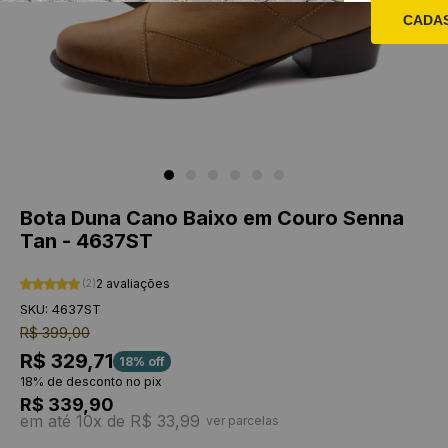
CADA
Bota Duna Cano Baixo em Couro Senna
Tan - 4637ST
2 avaliações
(2)
SKU: 4637ST
R$ 399,00
R$ 329,71
18% off
18% de desconto no pix
R$ 339,90
em até 10x de R$ 33,99
ver parcelas