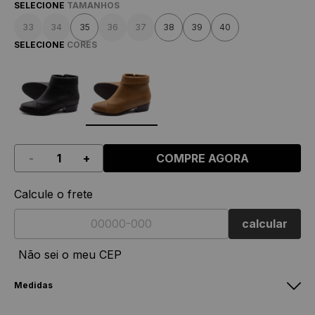
SELECIONE
TAMANHOS
33
34
35
36
37
38
39
40
SELECIONE
CORES
-
+
COMPRE AGORA
Calcule o frete
calcular
Não sei o meu CEP
Medidas
Bota Duna