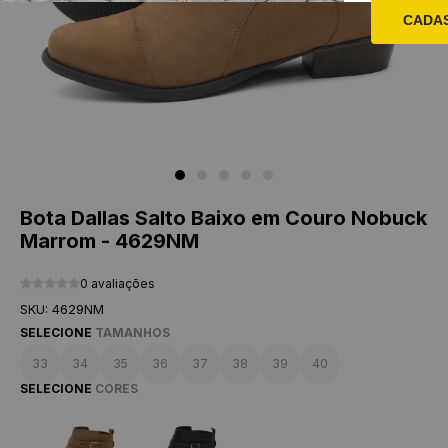
CADA
Bota Dallas Salto Baixo em Couro Nobuck
Marrom - 4629NM
0 avaliações
SKU: 4629NM
SELECIONE
TAMANHOS
33
34
35
36
37
38
39
40
SELECIONE
CORES