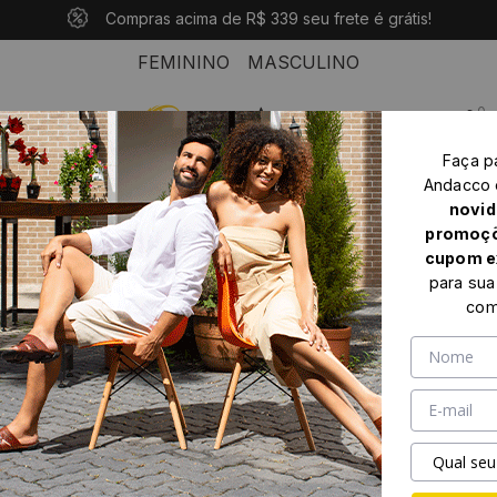
10% OFF com o cupom: PRIMEIROANDACCO
Compras acima de R$ 339 seu frete é grátis!
Pague em até 10x sem juros
FEMININO
MASCULINO
0
Faça p
Home
Feminino
Bota cano baixo
Andacco
Bota Dallas Salto Baixo em Couro Nobuck Marrom - 4629NM
novid
promoçõ
cupom e
para sua
com