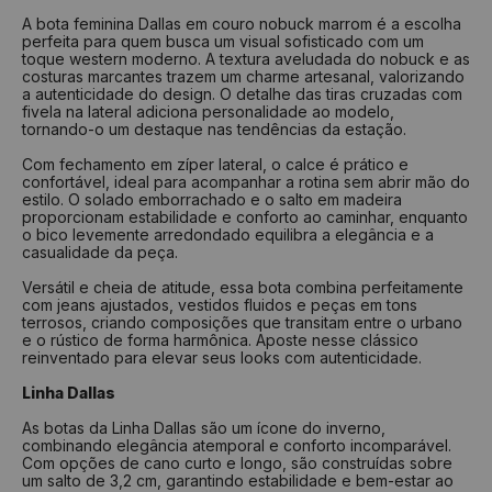
Nº
Tamanho
Nº
Tamanho
A bota feminina Dallas em couro nobuck marrom é a escolha
perfeita para quem busca um visual sofisticado com um
33
22 cm
37
24,6 cm
toque western moderno. A textura aveludada do nobuck e as
34
22,7 cm
38
25,4 cm
costuras marcantes trazem um charme artesanal, valorizando
a autenticidade do design. O detalhe das tiras cruzadas com
35
23,4 cm
39
26 cm
fivela na lateral adiciona personalidade ao modelo,
tornando-o um destaque nas tendências da estação.
36
24 cm
40
26,7 cm
Com fechamento em zíper lateral, o calce é prático e
37
24,6 cm
41
27,4 cm
confortável, ideal para acompanhar a rotina sem abrir mão do
estilo. O solado emborrachado e o salto em madeira
38
25,4 cm
42
28 cm
proporcionam estabilidade e conforto ao caminhar, enquanto
39
26 cm
43
28,7 cm
o bico levemente arredondado equilibra a elegância e a
casualidade da peça.
40
26,7 cm
44
29,4 cm
Versátil e cheia de atitude, essa bota combina perfeitamente
com jeans ajustados, vestidos fluidos e peças em tons
Como medir?
terrosos, criando composições que transitam entre o urbano
e o rústico de forma harmônica. Aposte nesse clássico
Centralize seu pé em uma folha de papel
reinventado para elevar seus looks com autenticidade.
Faça um risco a partir do seu calcanhar
Repita o risco na frente do dedão
Linha Dallas
Tire a medida do comprimento das linhas
Verifique na tabela qual a numeração indicada
As botas da Linha Dallas são um ícone do inverno,
combinando elegância atemporal e conforto incomparável.
Com opções de cano curto e longo, são construídas sobre
um salto de 3,2 cm, garantindo estabilidade e bem-estar ao